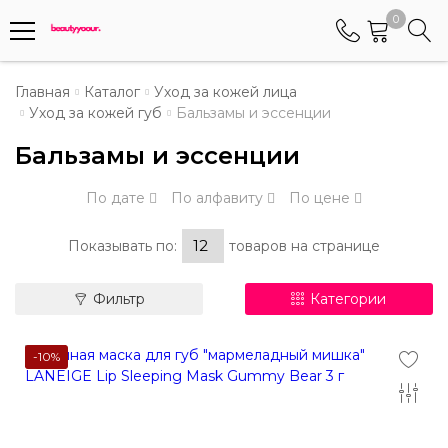
0
Телефоны
Главная
Каталог
Уход за кожей лица
Уход за кожей губ
Бальзамы и эссенции
+375 (29) 8405655
Бальзамы и эссенции
Менеджер по работе АБС клиентами
По дате
По алфавиту
По цене
+375 (29) 5487677
Контактный номер для обращения граждан
Показывать по:
товаров на странице
Фильтр
Категории
-10%