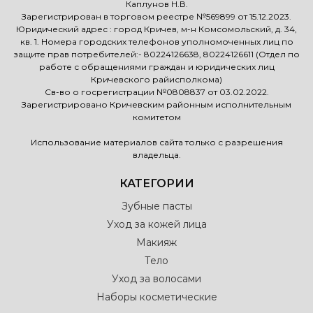
Каплунов Н.В.
Зарегистрирован в торговом реестре №569899 от 15.12.2023.
Юридический адрес : город Кричев, м-н Комсомольский, д. 34,
кв. 1. Номера городских телефонов уполномоченных лиц по
защите прав потребителей:- 80224126638, 80224126611 (Отдел по
работе с обращениями граждан и юридических лиц
Кричевского райисполкома)
Св-во о госрегистрации №0808837 от 03.02.2022.
Зарегистрировано Кричевским районным исполнительным
комитетом
Использование материалов сайта только с разрешения
владельца.
КАТЕГОРИИ
Зубные пасты
Уход за кожей лица
Макияж
Тело
Уход за волосами
Наборы косметические