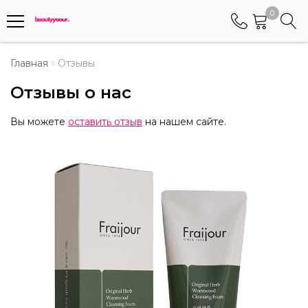
0
Телефоны
Главная
Отзывы
Отзывы о нас
+375 (29) 8405655
Менеджер по работе АБС клиентами
Вы можете
оставить отзыв
на нашем сайте.
+375 (29) 5487677
Контактный номер для обращения граждан