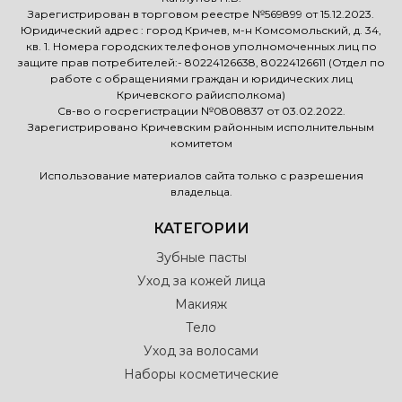
Зарегистрирован в торговом реестре №569899 от 15.12.2023.
Юридический адрес : город Кричев, м-н Комсомольский, д. 34,
кв. 1. Номера городских телефонов уполномоченных лиц по
защите прав потребителей:- 80224126638, 80224126611 (Отдел по
работе с обращениями граждан и юридических лиц
Кричевского райисполкома)
Св-во о госрегистрации №0808837 от 03.02.2022.
Зарегистрировано Кричевским районным исполнительным
комитетом
Использование материалов сайта только с разрешения
владельца.
КАТЕГОРИИ
Зубные пасты
Уход за кожей лица
Макияж
Тело
Уход за волосами
Наборы косметические