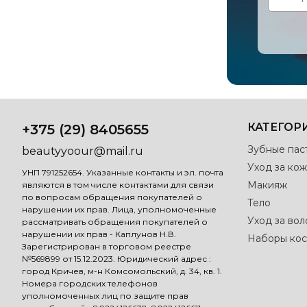
КАТЕГОР
+375 (29) 8405655
Зубные пас
beautyyoour@mail.ru
Уход за кож
УНП 791252654. Указанные контакты и эл. почта
Макияж
являются в том числе контактами для связи
по вопросам обращения покупателей о
Тело
нарушении их прав. Лица, уполномоченные
Уход за во
рассматривать обращения покупателей о
нарушении их прав - Каплунов Н.В.
Наборы кос
Зарегистрирован в торговом реестре
№569899 от 15.12.2023. Юридический адрес :
город Кричев, м-н Комсомольский, д. 34, кв. 1.
Номера городских телефонов
уполномоченных лиц по защите прав