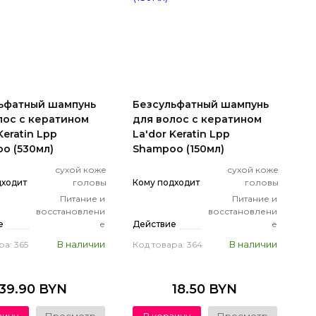
ьфатный шампунь
Безсульфатный шампунь
лос с кератином
для волос с кератином
Keratin Lpp
La'dor Keratin Lpp
o (530мл)
Shampoo (150мл)
сухой коже
сухой коже
дходит
головы
Кому подходит
головы
Питание и
Питание и
восстановлени
восстановлени
е
е
Действие
е
В наличии
В наличии
ра: 365
Код товара: 364
39.90 BYN
18.50 BYN