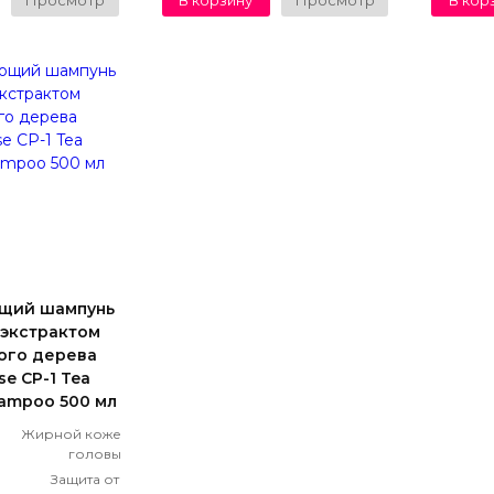
Просмотр
В корзину
Просмотр
В кор
щий шампунь
 экстрактом
ого дерева
se СP-1 Tea
hampoo 500 мл
Жирной коже
головы
Защита от