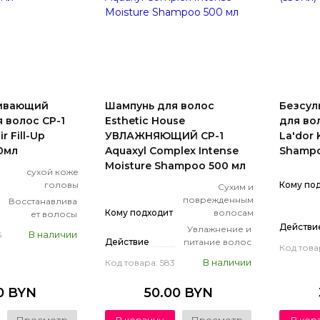
ивающий
Шампунь для волос
Безсул
 волос CP-1
Esthetic House
для во
r Fill-Up
УВЛАЖНЯЮЩИЙ CP-1
La'dor 
0мл
Aquaxyl Complex Intense
Shampo
Moisture Shampoo 500 мл
сухой коже
головы
Кому по
Сухим и
поврежденным
Восстанавлива
Кому подходит
волосам
ет волосы
Действи
Увлажнение и
В наличии
6
Действие
питание волос
Код това
В наличии
Код товара: 583
50 BYN
50.00 BYN