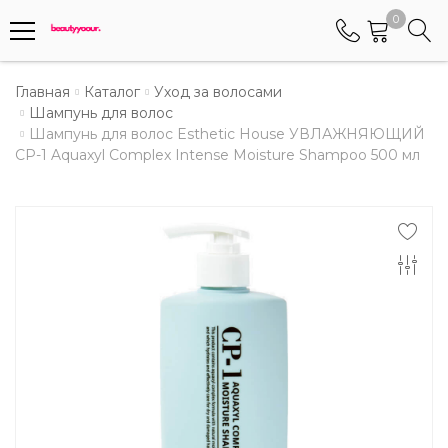
0
Телефоны
Главная
Каталог
Уход за волосами
Шампунь для волос
Шампунь для волос Esthetic House УВЛАЖНЯЮЩИЙ
+375 (29) 8405655
CP-1 Aquaxyl Complex Intense Moisture Shampoo 500 мл
Менеджер по работе АБС клиентами
+375 (29) 5487677
Контактный номер для обращения граждан