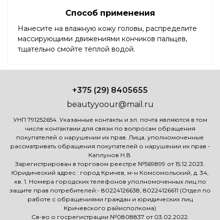
Способ применения
Нанесите на влажную кожу головы, распределите
массирующими движениями кончиков пальцев,
тщательно смойте тёплой водой.
+375 (29) 8405655
beautyyoour@mail.ru
УНП 791252654. Указанные контакты и эл. почта являются в том
числе контактами для связи по вопросам обращения
покупателей о нарушении их прав. Лица, уполномоченные
рассматривать обращения покупателей о нарушении их прав -
Каплунов Н.В.
Зарегистрирован в торговом реестре №569899 от 15.12.2023.
Юридический адрес : город Кричев, м-н Комсомольский, д. 34,
кв. 1. Номера городских телефонов уполномоченных лиц по
защите прав потребителей:- 80224126638, 80224126611 (Отдел по
работе с обращениями граждан и юридических лиц
Кричевского райисполкома)
Св-во о госрегистрации №0808837 от 03.02.2022.