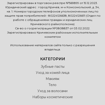
Зарегистрирован в торговом реестре №569899 от 15.12.2023.
Юридический адрес : город Кричев, м-н Комсомольский, д. 34,
кв. 1. Номера городских телефонов уполномоченных лиц по
защите прав потребителей:- 80224126638, 80224126611 (Отдел по
работе с обращениями граждан и юридических лиц
Кричевского райисполкома)
Св-во о госрегистрации №0808837 от 03.02.2022.
Зарегистрировано Кричевским районным исполнительным
комитетом
Использование материалов сайта только с разрешения
владельца.
КАТЕГОРИИ
Зубные пасты
Уход за кожей лица
Макияж
Тело
Уход за волосами
Наборы косметические