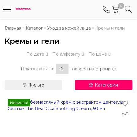
0
Телефоны
Главная
Каталог
Уход за кожей лица
Кремы и гели
Кремы и гели
+375 (29) 8405655
Менеджер по работе АБС клиентами
По дате
По алфавиту
По цене
+375 (29) 5487677
Контактный номер для обращения граждан
Показывать по:
товаров на странице
Фильтр
Категории
Новинка!