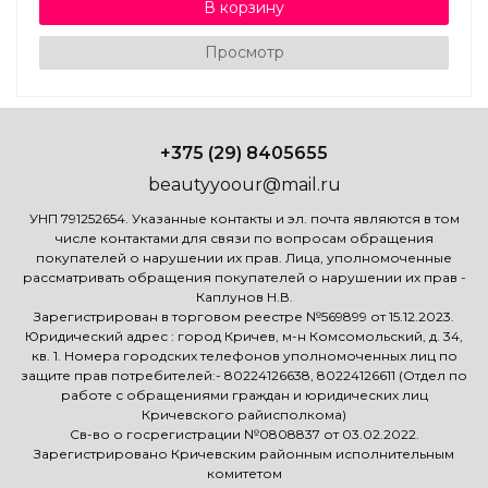
В корзину
Просмотр
+375 (29) 8405655
beautyyoour@mail.ru
УНП 791252654. Указанные контакты и эл. почта являются в том
числе контактами для связи по вопросам обращения
покупателей о нарушении их прав. Лица, уполномоченные
рассматривать обращения покупателей о нарушении их прав -
Каплунов Н.В.
Зарегистрирован в торговом реестре №569899 от 15.12.2023.
Юридический адрес : город Кричев, м-н Комсомольский, д. 34,
кв. 1. Номера городских телефонов уполномоченных лиц по
защите прав потребителей:- 80224126638, 80224126611 (Отдел по
работе с обращениями граждан и юридических лиц
Кричевского райисполкома)
Св-во о госрегистрации №0808837 от 03.02.2022.
Зарегистрировано Кричевским районным исполнительным
комитетом