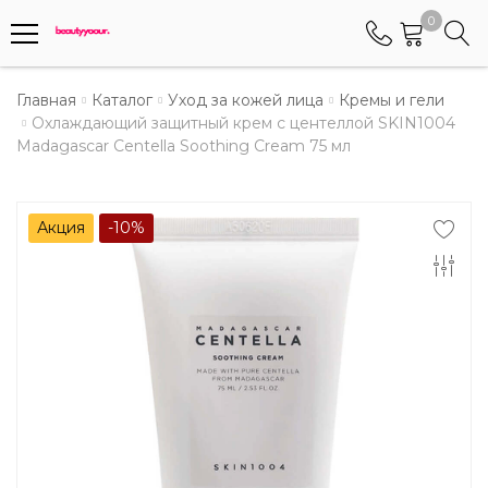
0
Телефоны
Главная
Каталог
Уход за кожей лица
Кремы и гели
Охлаждающий защитный крем с центеллой SKIN1004
Madagascar Centella Soothing Cream 75 мл
+375 (29) 8405655
Менеджер по работе АБС клиентами
+375 (29) 5487677
Акция
-10%
Контактный номер для обращения граждан