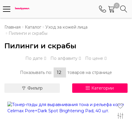
0
Телефоны
Главная
Каталог
Уход за кожей лица
Пилинги и скрабы
+375 (29) 8405655
Пилинги и скрабы
Менеджер по работе АБС клиентами
По дате
По алфавиту
По цене
+375 (29) 5487677
Контактный номер для обращения граждан
Показывать по:
товаров на странице
Фильтр
Категории