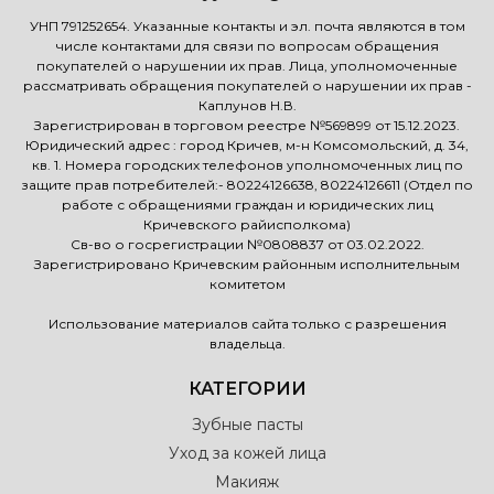
УНП 791252654. Указанные контакты и эл. почта являются в том
числе контактами для связи по вопросам обращения
покупателей о нарушении их прав. Лица, уполномоченные
рассматривать обращения покупателей о нарушении их прав -
Каплунов Н.В.
Зарегистрирован в торговом реестре №569899 от 15.12.2023.
Юридический адрес : город Кричев, м-н Комсомольский, д. 34,
кв. 1. Номера городских телефонов уполномоченных лиц по
защите прав потребителей:- 80224126638, 80224126611 (Отдел по
работе с обращениями граждан и юридических лиц
Кричевского райисполкома)
Св-во о госрегистрации №0808837 от 03.02.2022.
Зарегистрировано Кричевским районным исполнительным
комитетом
Использование материалов сайта только с разрешения
владельца.
КАТЕГОРИИ
Зубные пасты
Уход за кожей лица
Макияж