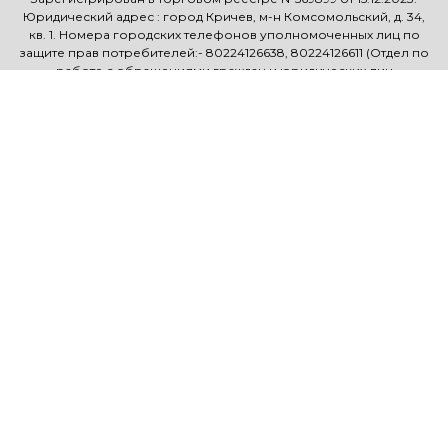
Юридический адрес : город Кричев, м-н Комсомольский, д. 34,
кв. 1. Номера городских телефонов уполномоченных лиц по
защите прав потребителей:- 80224126638, 80224126611 (Отдел по
работе с обращениями граждан и юридических лиц
Кричевского райисполкома)
Св-во о госрегистрации №0808837 от 03.02.2022.
Зарегистрировано Кричевским районным исполнительным
комитетом
Использование материалов сайта только с разрешения
владельца.
КАТЕГОРИИ
Зубные пасты
Уход за кожей лица
Макияж
Тело
Уход за волосами
Наборы косметические
ИНФОРМАЦИЯ