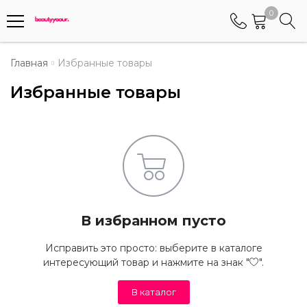
0
Телефоны
Главная
Избранные товары
Избранные товары
+375 (29) 8405655
Менеджер по работе АБС клиентами
+375 (29) 5487677
Контактный номер для обращения граждан
В избранном пусто
Исправить это просто: выберите в каталоге
интересующий товар и нажмите на знак "
".
В каталог