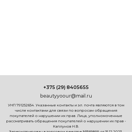
+375 (29) 8405655
beautyyoour@mail.ru
УНП 791252654. Указанные контакты и эл. почта являются в том
числе контактами для связи по вопросам обращения
покупателей о нарушении их прав. Лица, уполномоченные
рассматривать обращения покупателей о нарушении их прав -
Каплунов Н.В.
Зарегистрирован в торговом реестре №569899 от 15.12.2023.