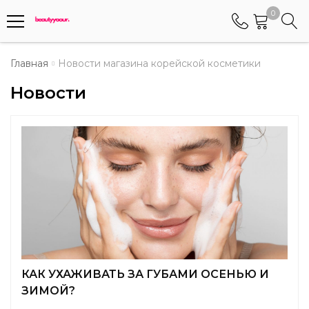
0
Телефоны
Главная
Новости магазина корейской косметики
Новости
+375 (29) 8405655
Менеджер по работе АБС клиентами
+375 (29) 5487677
Контактный номер для обращения граждан
КАК УХАЖИВАТЬ ЗА ГУБАМИ ОСЕНЬЮ И
ЗИМОЙ?