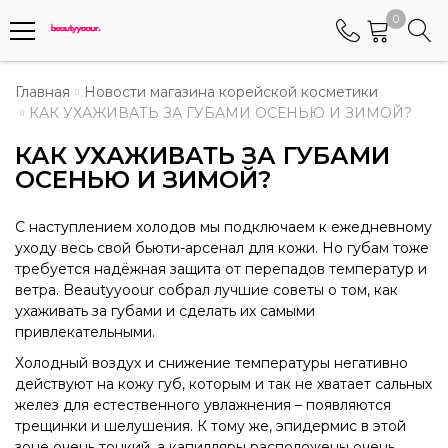
0
Телефоны
Главная
Новости магазина корейской косметики
КАК УХАЖИВАТЬ ЗА ГУБАМИ ОСЕНЬЮ И ЗИМОЙ?
+375 (29) 8405655
КАК УХАЖИВАТЬ ЗА ГУБАМИ
Менеджер по работе АБС клиентами
ОСЕНЬЮ И ЗИМОЙ?
+375 (29) 5487677
Контактный номер для обращения граждан
С наступлением холодов мы подключаем к ежедневному
уходу весь свой бьюти-арсенал для кожи. Но губам тоже
требуется надёжная защита от перепадов температур и
ветра. Beautyyoour собрал лучшие советы о том, как
ухаживать за губами и сделать их самыми
привлекательными.
Холодный воздух и снижение температуры негативно
действуют на кожу губ, которым и так не хватает сальных
желез для естественного увлажнения – появляются
трещинки и шелушения. К тому же, эпидермис в этой
зоне очень тонкий, а капилляры расположены очень