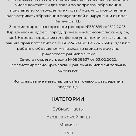
числе контактами для связи по вопросам обращения
покупателей о нарушении их прав. Лица, уполномоченные
рассматривать обращения покупателей о нарушении их прав -
Каплунов Н.В.
Зарегистрирован в торговом реестре №569899 от 15.12.2023.
Юридический адрес : город Кричев, м-н Комсомольский, д. 34,
кв. 1. Номера городских телефонов уполномоченных лиц по
защите прав потребителей:- 80224126638, 80224126611 (Отдел по
работе с обращениями граждан и юридических лиц
Кричевского райисполкома)
Св-во о госрегистрации №0808837 от 03.02.2022.
Зарегистрировано Кричевским районным исполнительным
комитетом
Использование материалов сайта только с разрешения
владельца.
КАТЕГОРИИ
Зубные пасты
Уход за кожей лица
Макияж
Тело