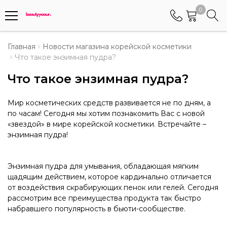
0
Телефоны
Главная
Новости магазина корейской косметики
Что такое энзимная пудра?
+375 (29) 8405655
Что такое энзимная пудра?
Менеджер по работе АБС клиентами
+375 (29) 5487677
Мир косметических средств развивается не по дням, а
Контактный номер для обращения граждан
по часам! Сегодня мы хотим познакомить Вас с новой
«звездой» в мире корейской косметики. Встречайте –
энзимная пудра!
Энзимная пудра для умывания, обладающая мягким
щадящим действием, которое кардинально отличается
от воздействия скрабирующих пенок или гелей. Сегодня
рассмотрим все преимущества продукта так быстро
набравшего популярность в бьюти-сообществе.