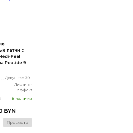
ие
ые патчи с
edi-Peel
a Peptide 9
Девушкам 30+
Лифтинг-
эффект
В наличии
6
50 BYN
Просмотр