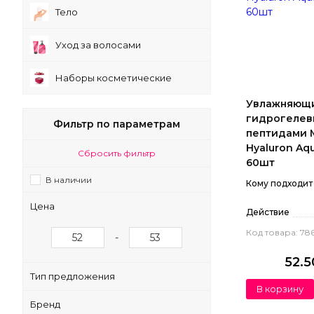
Тело
Уход за волосами
Наборы косметические
Увлажняющ
гидрогелев
Фильтр по параметрам
пептидами M
Hyaluron Aqu
Сбросить фильтр
60шт
В наличии
Кому подходит
Цена
Действие
Код товара: 78
-
52.
Тип предложения
В корзину
Бренд