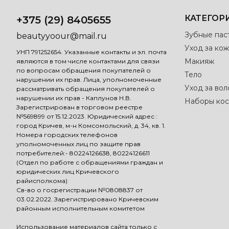
КАТЕГОР
+375 (29) 8405655
Зубные пас
beautyyoour@mail.ru
Уход за кож
УНП 791252654. Указанные контакты и эл. почта
Макияж
являются в том числе контактами для связи
по вопросам обращения покупателей о
Тело
нарушении их прав. Лица, уполномоченные
Уход за во
рассматривать обращения покупателей о
нарушении их прав - Каплунов Н.В.
Наборы кос
Зарегистрирован в торговом реестре
№569899 от 15.12.2023. Юридический адрес :
город Кричев, м-н Комсомольский, д. 34, кв. 1.
Номера городских телефонов
уполномоченных лиц по защите прав
потребителей:- 80224126638, 80224126611
(Отдел по работе с обращениями граждан и
юридических лиц Кричевского
райисполкома)
Св-во о госрегистрации №0808837 от
03.02.2022. Зарегистрировано Кричевским
районным исполнительным комитетом
Использование материалов сайта только с