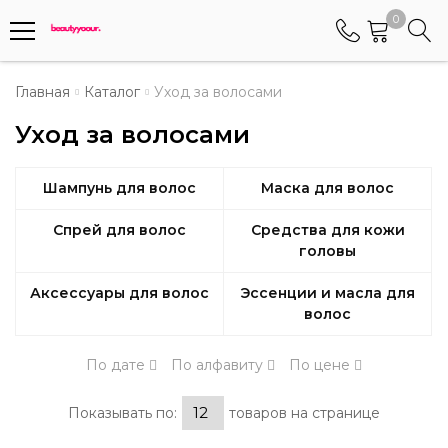
0
Телефоны
Главная
Каталог
Уход за волосами
Уход за волосами
+375 (29) 8405655
Менеджер по работе АБС клиентами
Шампунь для волос
Маска для волос
+375 (29) 5487677
Контактный номер для обращения граждан
Спрей для волос
Средства для кожи
головы
Аксессуары для волос
Эссенции и масла для
волос
По дате
По алфавиту
По цене
Показывать по:
товаров на странице