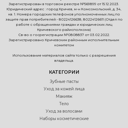
Зарегистрирован в торговом реестре №569899 от 15.12.2023.
Юридический адрес : город Кричев, м-н Комсомольский, д. 34,
кв. 1. Номера городских телефонов уполномоченных лиц по
защите прав потребителей:- 80224126638, 80224126611 (Отдел по
работе с обращениями граждан и юридических лиц
Кричевского райисполкома)
Св-во о госрегистрации №0808837 от 03.02.2022.
Зарегистрировано Кричевским районным исполнительным
комитетом
Использование материалов сайта только с разрешения
владельца.
КАТЕГОРИИ
Зубные пасты
Уход за кожей лица
Макияж
Тело
Уход за волосами
Наборы косметические