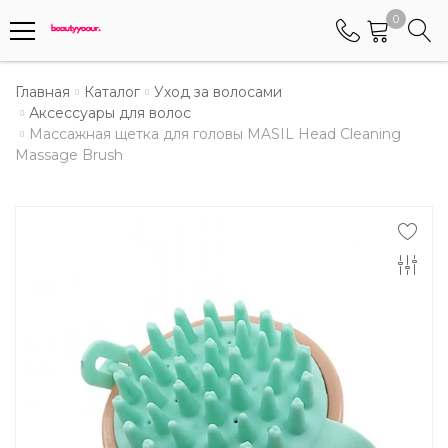
0
Телефоны
Главная
Каталог
Уход за волосами
Аксессуары для волос
Массажная щетка для головы MASIL Head Cleaning
+375 (29) 8405655
Massage Brush
Менеджер по работе АБС клиентами
+375 (29) 5487677
Контактный номер для обращения граждан