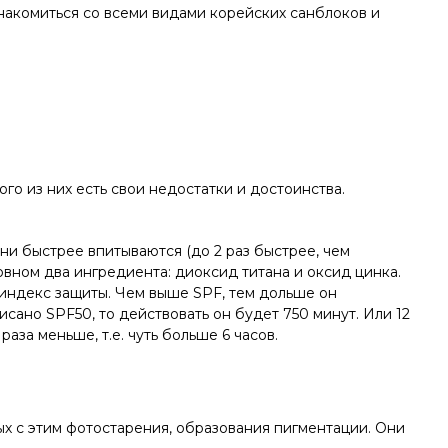
акомиться со всеми видами корейских санблоков и
го из них есть свои недостатки и достоинства.
ни быстрее впитываются (до 2 раз быстрее, чем
овном два ингредиента: диоксид титана и оксид цинка.
о индекс защиты. Чем выше SPF, тем дольше он
исано SPF50, то действовать он будет 750 минут. Или 12
аза меньше, т.е. чуть больше 6 часов.
ых с этим фотостарения, образования пигментации. Они