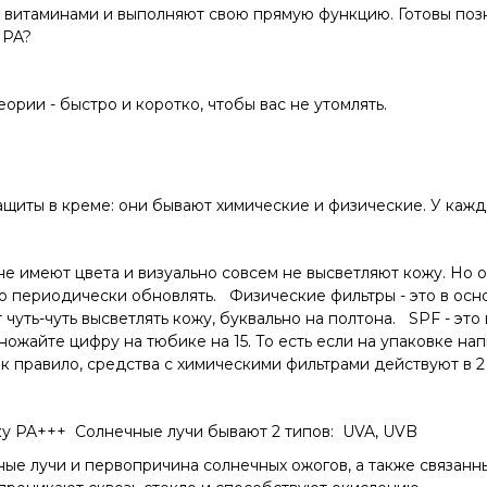
 витаминами и выполняют свою прямую функцию. Готовы позн
 PA?
ории - быстро и коротко, чтобы вас не утомлять.
ащиты в креме: они бывают химические и физические. У каждо
е имеют цвета и визуально совсем не высветляют кожу. Но о
до периодически обновлять.
Физические фильтры - это в осн
т чуть-чуть высветлять кожу, буквально на полтона. SPF - эт
ножайте цифру на тюбике на 15. То есть если на упаковке нап
к правило, средства с химическими фильтрами действуют в 2 р
ку PA+++
Солнечные лучи бывают 2 типов: UVA, UVB
ные лучи и первопричина солнечных ожогов, а также связанн