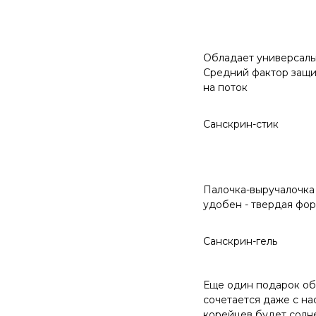
Обладает универсальн
Средний фактор защит
на поток
Санскрин-стик
Палочка-выручалочка 
удобен - твердая фор
Санскрин-гель
Еще один подарок обл
сочетается даже с на
корейцев будет солне