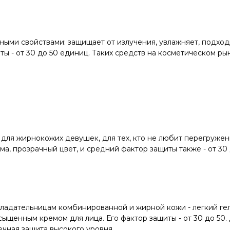
ыми свойствами: защищает от излучения, увлажняет, подход
ы - от 30 до 50 единиц. Таких средств на косметическом ры
для жирнокожих девушек, для тех, кто не любит перегруженно
ма, прозрачный цвет, и средний фактор защиты также - от 30
адательницам комбинированной и жирной кожи - легкий гель. 
сыщенным кремом для лица. Его фактор защиты - от 30 до 50.
чная защита высокого уровня.