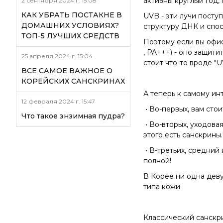
активны круглый год,
2 сентября 2024 г. 15:08
КАК УБРАТЬ ПОСТАКНЕ В
UVB - эти лучи посту
ДОМАШНИХ УСЛОВИЯХ?
структуру ДНК и спо
ТОП-5 ЛУЧШИХ СРЕДСТВ
Поэтому если вы офис
, PA+++) - оно защити
25 апреля 2024 г. 15:04
стоит что-то вроде "
ВСЕ САМОЕ ВАЖНОЕ О
КОРЕЙСКИХ САНСКРИНАХ
А теперь к самому и
12 февраля 2024 г. 15:47
• Во-первых, вам сто
Что такое энзимная пудра?
• Во-вторых, уходов
этого есть санскрины.
• В-третьих, средний
полной!
В Корее ни одна деву
типа кожи
Классический санскр