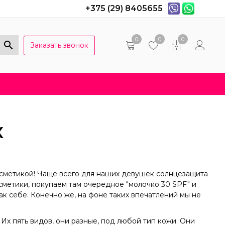
+375 (29) 8405655
0
0
0
Заказать звонок
Популярные вопросы
Договор оферты
Х
косметикой! Чаще всего для наших девушек солнцезащита
сметики, покупаем там очередное "молочко 30 SPF" и
 так себе. Конечно же, на фоне таких впечатлений мы не
 Их пять видов, они разные, под любой тип кожи. Они