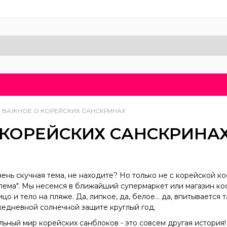
Доставка и оплата
Блог
Бренды
О нас
 ВАЖНОЕ О КОРЕЙСКИХ САНСКРИНАХ
 КОРЕЙСКИХ САНСКРИНА
чень скучная тема, не находите? Но только не с корейской 
блема". Мы несемся в ближайший супермаркет или магазин ко
о и тело на пляже. Да, липкое, да, белое... да, впитывается
жедневной солнечной защите круглый год.
льный мир корейских санблоков - это совсем другая история!