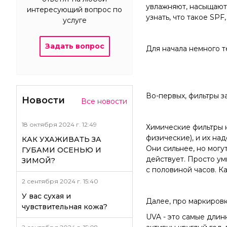
увлажняют, насыщают
интересующий вопрос по
узнать, что такое SPF,
услуге
Задать вопрос
Для начала немного те
Во-первых, фильтры з
Новости
Все новости
18 октября 2024 г. 12:49
Химические фильтры н
физические), и их на
КАК УХАЖИВАТЬ ЗА
Они сильнее, но могу
ГУБАМИ ОСЕНЬЮ И
действует. Просто ум
ЗИМОЙ?
с половиной часов. Ка
2 сентября 2024 г. 15:40
У вас сухая и
Далее, про маркиров
чувствительная кожа?
UVA - это самые длин