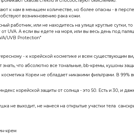
 проникают сквозь стекло и способствуют окислению.
пают к нам в меньшем количестве, но более опасны - в пер
собствуют возникновению рака кожи.
ный работник, или не находитесь на улице круглые сутки, т
т от UVA. А если вы едете на моря, или вы весь день под пал
UVA/UVB Protection"
нтересному - к корейской косметике и всем существующим в
ит знать, что абсолютно все тональные, bb-кремы, кушоны защ
ая косметика Кореи не обладает никакими фильтрами. В 99% в
 индекс корейской защиты от солнца - это 50. Есть и 30, и да
шка не выходит, не нанеся на открытые участки тела санскр
ин-крем