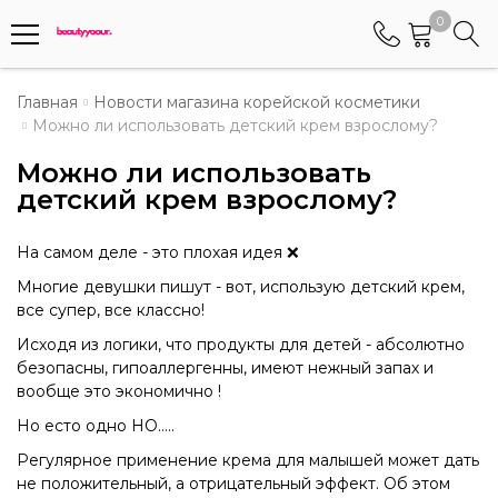
0
Телефоны
Главная
Новости магазина корейской косметики
Можно ли использовать детский крем взрослому?
+375 (29) 8405655
Можно ли использовать
Менеджер по работе АБС клиентами
детский крем взрослому?
+375 (29) 5487677
Контактный номер для обращения граждан
На самом деле - это плохая идея ❌
Многие девушки пишут - вот, использую детский крем,
все супер, все классно!
Исходя из логики, что продукты для детей - абсолютно
безопасны, гипоаллергенны, имеют нежный запах и
вообще это экономично !
Но есто одно НО…..
Регулярное применение крема для малышей может дать
не положительный, а отрицательный эффект. Об этом