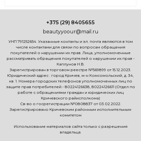
+375 (29) 8405655
beautyyoour@mail.ru
УНП 791252654. Указанные контакты и эл. почта являются в том
числе контактами для связи по вопросам обращения
покупателей о нарушении их прав. Лица, уполномоченные
рассматривать обращения покупателей о нарушении их прав -
Каплунов Н.В.
Зарегистрирован в торговом реестре №569899 от 15.12.2023.
Юридический адрес : город Кричев, м-н Комсомольский, д. 34,
кв. 1. Номера городских телефонов уполномоченных лиц по
защите прав потребителей:- 80224126638, 80224126611 (Отдел по
работе с обращениями граждан и юридических лиц
Кричевского райисполкома)
Св-во о госрегистрации №0808837 от 03.02.2022.
Зарегистрировано Кричевским районным исполнительным
комитетом
Использование материалов сайта только с разрешения
владельца.