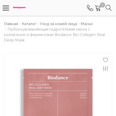
0
Телефоны
Главная
Каталог
Уход за кожей лица
Маски
Глубокоувлажняющая гидрогелевая маска с
коллагеном и ферментами Biodance Bio-Collagen Real
+375 (29) 8405655
Deep Mask
Менеджер по работе АБС клиентами
+375 (29) 5487677
Контактный номер для обращения граждан