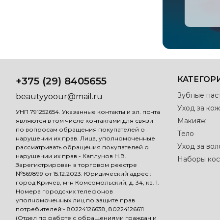
КАТЕГОР
+375 (29) 8405655
Зубные пас
beautyyoour@mail.ru
Уход за кож
УНП 791252654. Указанные контакты и эл. почта
Макияж
являются в том числе контактами для связи
по вопросам обращения покупателей о
Тело
нарушении их прав. Лица, уполномоченные
Уход за во
рассматривать обращения покупателей о
нарушении их прав - Каплунов Н.В.
Наборы кос
Зарегистрирован в торговом реестре
№569899 от 15.12.2023. Юридический адрес :
город Кричев, м-н Комсомольский, д. 34, кв. 1.
Номера городских телефонов
уполномоченных лиц по защите прав
потребителей:- 80224126638, 80224126611
(Отдел по работе с обращениями граждан и