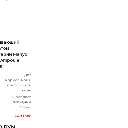
ивающий
атом
ерий Manyo
e Ampoule
л
Для
нормальной и
проблемной
кожи
Укрепляет
липидный
барье
Под заказ
4
50 BYN