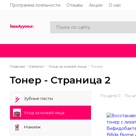
Программа лояльности
Отзывы
Акции
О нас
Каталог
Акции
Новинки
Главная
Каталог
Уход за кожей лица
Тонер
Тонер - Страница 2
По дате
По а
Зубные пасты
Уход за кожей лица
Макияж