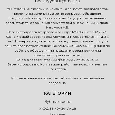
beautyyoour@mail.ru
УНП 791252654. Указанные контакты и эл. почта являются в том
числе контактами для связи по вопросам обращения
покупателей о нарушении их прав. Лица, уполномоченные
рассматривать обращения покупателей о нарушении их прав -
Каплунов Н.В.
Зарегистрирован в торговом реестре №569899 от 15.12.2023.
Юридический адрес : город Кричев, м-н Комсомольский, д. 34,
кв. 1. Номера городских телефонов уполномоченных лиц по
защите прав потребителей:- 80224126638, 80224126611 (Отдел по
работе с обращениями граждан и юридических лиц
Кричевского райисполкома)
Св-во о госрегистрации №0808837 от 03.02.2022.
Зарегистрировано Кричевским районным исполнительным
комитетом
Использование материалов сайта только с разрешения
владельца.
КАТЕГОРИИ
Зубные пасты
Уход за кожей лица