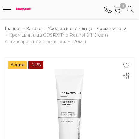
0
Телефоны
Главная
Каталог
Уход за кожей лица
Кремы и гели
Крем для лица COSRX The Retinol 0.1 Cream
Антивозрастной с ретинолом (20мл)
+375 (29) 8405655
Менеджер по работе АБС клиентами
+375 (29) 5487677
Акция
-25%
Контактный номер для обращения граждан