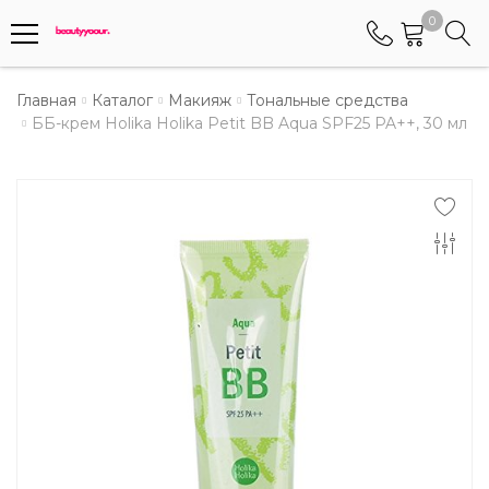
0
Телефоны
Главная
Каталог
Макияж
Тональные средства
ББ-крем Holika Holika Petit BB Aqua SPF25 PA++, 30 мл
+375 (29) 8405655
Менеджер по работе АБС клиентами
+375 (29) 5487677
Контактный номер для обращения граждан