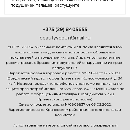
подушечек пальцев, растушуйте.
+375 (29) 8405655
beautyyoour@mail.ru
УНП 791252654. Указанные контакты и эл. почта являются в том
числе контактами для связи по вопросам обращения
покупателей о нарушении их прав. Лица, уполномоченные
рассматривать обращения покупателей о нарушении их прав -
Каплунов Н.В.
Зарегистрирован в торговом реестре №569899 от 15.12.2023.
Юридический адрес : город Кричев, м-н Комсомольский, д. 34,
кв. 1. Номера городских телефонов уполномоченных лиц по
защите прав потребителей:- 80224126638, 80224126611 (Отдел по
работе с обращениями граждан и юридических лиц
Кричевского райисполкома)
Св-во о госрегистрации №0808837 от 03.02.2022.
Зарегистрировано Кричевским районным исполнительным
комитетом
Использование материалов сайта только с разрешения