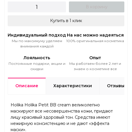
В корзину
Купить в 1 клик
Индивидуальный подход
На нас можно надеяться
Мы по максимуму уделяем
100% оригинальная косметика
внимания каждой
Лояльность
Опыт
Постоянные подарки, акции и
Мы работаем более 2 лет и
скидки
знаем о косметике все
Описание
Характеристики
Отзывы
Holika Holika Petit BB cream великолепно
маскируют все несовершенства кожи, придают
лицу красивый здоровый тон. Средства имеют
нежирную консистенцию и не дают «эффекта
маски».