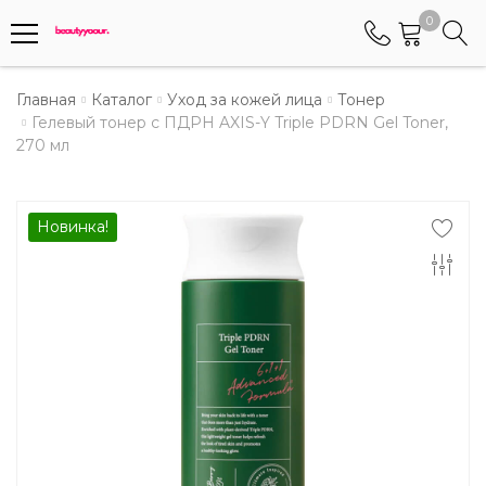
0
Телефоны
Главная
Каталог
Уход за кожей лица
Тонер
Гелевый тонер с ПДРН AXIS-Y Triple PDRN Gel Toner,
270 мл
+375 (29) 8405655
Менеджер по работе АБС клиентами
+375 (29) 5487677
Новинка!
Контактный номер для обращения граждан