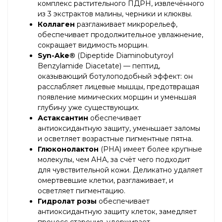
комплекс растительного ПДРН, извлечённого
из 3 экстрактов малины, черники и клюквы.
Коллаген
разглаживает микрорельеф,
обеспечивает продолжительное увлажнение,
сокращает видимость морщин.
Syn-Ake®
(Dipeptide Diaminobutyroyl
Benzylamide Diacetate) — пептид,
оказывающий ботулоподобный эффект: он
расслабляет лицевые мышцы, предотвращая
появление мимических морщин и уменьшая
глубину уже существующих.
Астаксантин
обеспечивает
антиоксидантную защиту, уменьшает заломы
и осветляет возрастные пигментные пятна.
Глюконолактон
(PHA) имеет более крупные
молекулы, чем AHA, за счёт чего подходит
для чувствительной кожи. Деликатно удаляет
омертвевшие клетки, разглаживает, и
осветляет пигментацию.
Гидролат розы
обеспечивает
антиоксидантную защиту клеток, замедляет