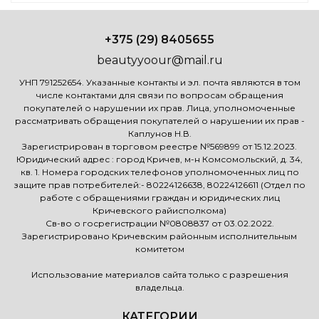
+375 (29) 8405655
beautyyoour@mail.ru
УНП 791252654. Указанные контакты и эл. почта являются в том
числе контактами для связи по вопросам обращения
покупателей о нарушении их прав. Лица, уполномоченные
рассматривать обращения покупателей о нарушении их прав -
Каплунов Н.В.
Зарегистрирован в торговом реестре №569899 от 15.12.2023.
Юридический адрес : город Кричев, м-н Комсомольский, д. 34,
кв. 1. Номера городских телефонов уполномоченных лиц по
защите прав потребителей:- 80224126638, 80224126611 (Отдел по
работе с обращениями граждан и юридических лиц
Кричевского райисполкома)
Св-во о госрегистрации №0808837 от 03.02.2022.
Зарегистрировано Кричевским районным исполнительным
комитетом
Использование материалов сайта только с разрешения
владельца.
КАТЕГОРИИ