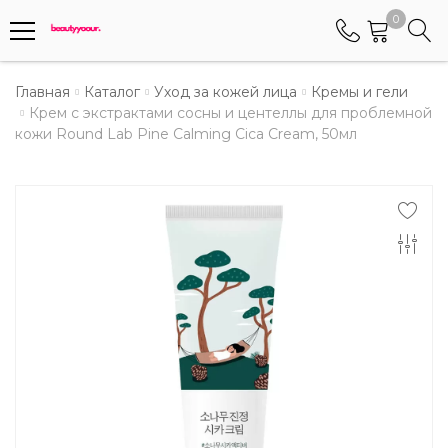
0
Телефоны
Главная
Каталог
Уход за кожей лица
Кремы и гели
Крем с экстрактами сосны и центеллы для проблемной
кожи Round Lab Pine Calming Cica Cream, 50мл
+375 (29) 8405655
Менеджер по работе АБС клиентами
+375 (29) 5487677
Контактный номер для обращения граждан