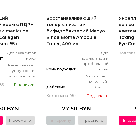
щий
Восстанавливающий
Укреп
й крем с ПДРН
тонер с лизатом
век со
ми medicube
бифидобактерий Manyo
клеткам
Collagen
Bifida Biome Ampoule
Toxing 
am, 55 г
Toner, 400 мл
Eye Cr
Для всех типов
Для
Код това
ит
кожи
нормальной и
проблемной
Поддерживает
Кому подходит
кожи
упругость и
эластичность
Укрепляет
липидный
В наличии
85
Действие
барье
Под заказ
Код товара: 984
50 BYN
77.50 BYN
Просмотр
В корзину
Просмотр
В кор