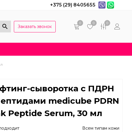
+375 (29) 8405655
0
0
0
Заказать звонок
Популярные вопросы
Договор оферты
мл
фтинг-сыворотка с ПДРН
пептидами medicube PDRN
nk Peptide Serum, 30 мл
подходит
Всем типам кожи