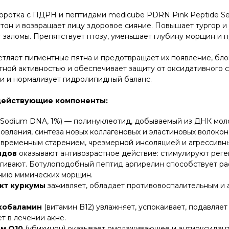
ротка с ПДРН и пептидами medicube PDRN Pink Peptide Ser
тон и возвращает лицу здоровое сияние. Повышает тургор и
 заломы. Препятствует птозу, уменьшает глубину морщин и 
тляет пигментные пятна и предотвращает их появление, бло
тной активностью и обеспечивает защиту от оксидативного 
жи и нормализует гидролипидный баланс.
ействующие компоненты:
Sodium DNA, 1%) — полинуклеотид, добываемый из ДНК моло
овления, синтеза новых коллагеновых и эластиновых волоко
временным старением, чрезмерной инсоляцией и агрессивны
идов
оказывают антивозрастное действие: стимулируют рег
ягивают. Ботулоподобный пептид аргирелин способствует ра
нию мимических морщин.
кт куркумы
заживляет, обладает противовоспалительным и 
кобаламин
(витамин B12) увлажняет, успокаивает, подавляе
т в лечении акне.
м Q10
(убихинон) оказывает омолаживающее и антиоксидант