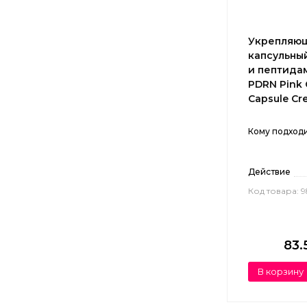
Укрепляю
капсульны
и пептида
PDRN Pink 
Capsule Cre
Кому подход
Действие
Код товара: 9
83.
В корзину