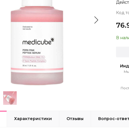
Дейст
Код т
76.
В нал
Инд
Мы
Пост
Характеристики
Отзывы
Вопрос-отве