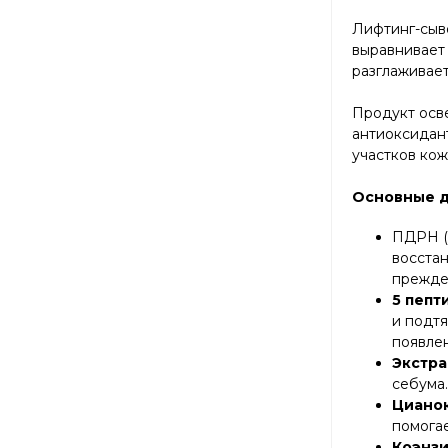
Лифтинг-сыво
выравнивает 
разглаживает
Продукт осве
антиоксидан
участков ко
Основные д
ПДРН (
восстан
прежде
5 пепт
и подт
появле
Экстра
себума.
Циано
помогае
Коэнзи