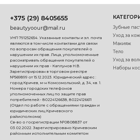
КАТЕГОР
+375 (29) 8405655
Зубные пас
beautyyoour@mail.ru
Уход за кож
УНП 791252654. Указанные контакты и эл. почта
Макияж
являются в том числе контактами для связи
по вопросам обращения покупателей о
Тело
нарушении их прав. Лица, уполномоченные
Уход за во
рассматривать обращения покупателей о
нарушении их прав - Каплунов Н.В.
Наборы кос
Зарегистрирован в торговом реестре
№569899 от 15.12.2023. Юридический адрес :
город Кричев, м-н Комсомольский, д. 34, кв. 1.
Номера городских телефонов
уполномоченных лиц по защите прав
потребителей:- 80224126638, 80224126611
(Отдел по работе с обращениями граждан и
юридических лиц Кричевского
райисполкома)
Св-во о госрегистрации №0808837 от
03.02.2022. Зарегистрировано Кричевским
районным исполнительным комитетом