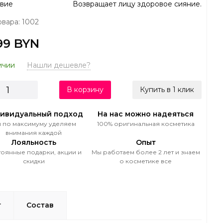
вие
Возвращает лицу здоровое сияние.
овара: 1002
99 BYN
ичии
Нашли дешевле?
В корзину
Купить в 1 клик
ивидуальный подход
На нас можно надеяться
 по максимуму уделяем
100% оригинальная косметика
внимания каждой
Лояльность
Опыт
оянные подарки, акции и
Мы работаем более 2 лет и знаем
скидки
о косметике все
т
Состав