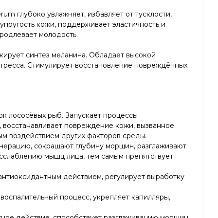
um глубоко увлажняет, избавляет от тусклости,
 упругость кожи, поддерживает эластичность и
продлевает молодость.
кирует синтез меланина. Обладает высокой
стресса. Стимулирует восстановление повреждённых
к лососёвых рыб. Запускает процессы
н, восстанавливает повреждение кожи, вызванное
м воздействием других факторов среды.
енерацию, сокращают глубину морщин, разглаживают
сслаблению мышц лица, тем самым препятствует
антиоксидантным действием, регулирует выработку
т воспалительный процесс, укрепляет капилляры,
ное действие, способствует разглаживанию морщин,