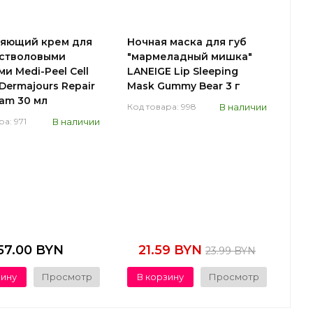
ляющий крем для
Ночная маска для губ
 стволовыми
"мармеладный мишка"
и Medi-Peel Cell
LANEIGE Lip Sleeping
Dermajours Repair
Mask Gummy Bear 3 г
eam 30 мл
В наличии
Код товара: 998
В наличии
ра: 971
57.00 BYN
21.59 BYN
23.99 BYN
зину
Просмотр
В корзину
Просмотр