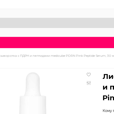
Доставка и оплата
Блог
Бренды
О нас
ыворотка с ПДРН и пептидами medicube PDRN Pink Peptide Serum, 30 
Ли
и 
Pi
Кому 