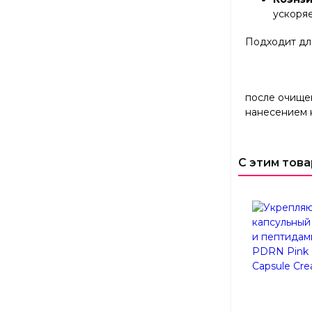
ускоряе
Подходит для
после очищен
нанесением 
С этим тов