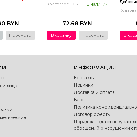
Действи
В наличии
Код товара: 1016
Код това
90 BYN
72.68 BYN
Просмотр
В корзину
Просмотр
В кор
ИИ
ИНФОРМАЦИЯ
ты
Контакты
Новинки
ей лица
Доставка и оплата
Блог
Политика конфиденциально
лосами
Договор оферты
метические
Порядок подачи покупател
обращений о нарушении ег