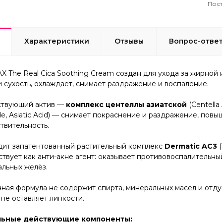
Пост
Характеристики
Отзывы
Вопрос-отве
 The Real Cica Soothing Cream создан для ухода за жирной 
сухость, охлаждает, снимает раздражение и воспаление.
ствующий актив —
комплекс
центеллы азиатской
(Centella 
e, Asiatic Acid) — снимает покраснение и раздражение, повы
твительность.
одит запатентованный растительный комплекс
Dermatic AC3
(
твует как анти-акне агент: оказывает противовоспалительн
альных желёз.
ная формула не содержит спирта, минеральных масел и отду
 не оставляет липкости.
ьные действующие компоненты: