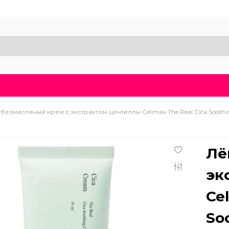
Доставка и оплата
Блог
Бренды
О нас
безмасляный крем с экстрактом центеллы Celimax The Real Cica Soothi
Лё
эк
Ce
So