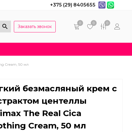
+375 (29) 8405655
0
0
0
Заказать звонок
Популярные вопросы
Договор оферты
ng Cream, 50 мл
гкий безмасляный крем с
страктом центеллы
limax The Real Cica
othing Cream, 50 мл