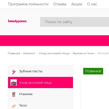
Программа лояльности
Отзывы
Акции
О нас
Каталог
Акции
Новинки
Главная
Каталог
Уход за кожей лица
Кремы и гели
Лёгкий 
Новинка!
Зубные пасты
Уход за кожей лица
Макияж
Тело