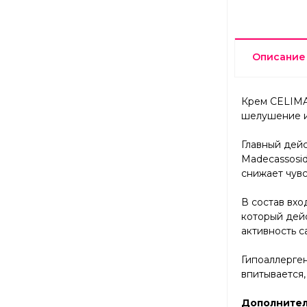
Описание
Крем CELIMAX
шелушение и 
Главный дей
Madecassosid
снижает чувс
В состав вх
который дейс
активность с
Гипоаллерген
впитывается,
Дополнител