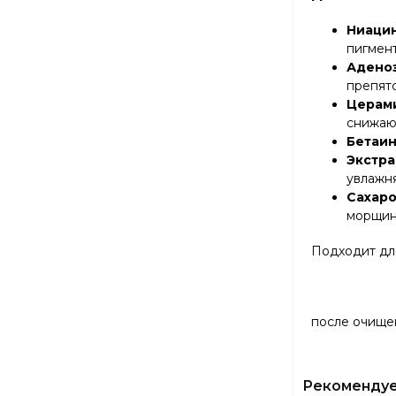
Ниаци
пигмент
Адено
препят
Церам
снижают
Бетаи
Экстра
увлажн
Сахар
морщин
Подходит дл
после очищен
Рекоменду