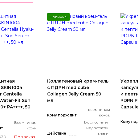
Новинка!
итная
Коллагеновый крем-гель
Укреп
 SKIN1004
с ПДРН medicube
капсул
 Centella
Collagen Jelly Cream 50
и пепт
Water-Fit Sun
мл
PDRN P
0+ PA++++, 50
Capsule
всем типам
Кому подходит
кожи.
Кому по
Восполняет
Всем типам
недостаток
ит
кожи
Действие
влаги
Под заказ
030