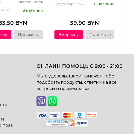
е
эластичность
В наличии
Код товара: 365
В наличии
ра: 985
83.50 BYN
39.90 BYN
зину
Просмотр
В корзину
Просмотр
ОНЛАЙН ПОМОЩЬ С 9:00 - 21:00
Мы с удовольствием поможем тебе
подобрать продукты, ответим на все
вопросы и примем заказ.
сти
ем
о прав