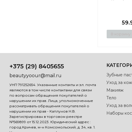
59.
В корзину
КАТЕГОР
+375 (29) 8405655
Зубные пас
beautyyoour@mail.ru
Уход за кож
УНП 791252654. Указанные контакты и эл. почта
Макияж
являются в том числе контактами для связи
по вопросам обращения покупателей о
Тело
нарушении их прав. Лица, уполномоченные
Уход за во
рассматривать обращения покупателей о
нарушении их прав - Каплунов Н.В.
Наборы кос
Зарегистрирован в торговом реестре
№569899 от 15.12.2023. Юридический адрес :
город Кричев, м-н Комсомольский, д. 34, кв. 1.