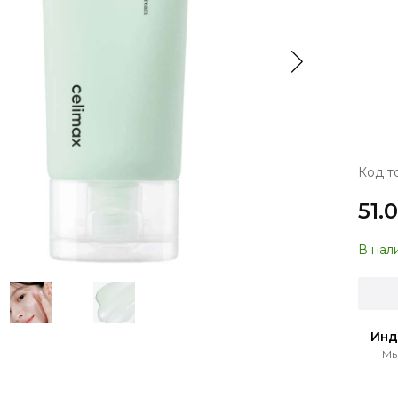
Код т
51.
В нал
Инд
Мы