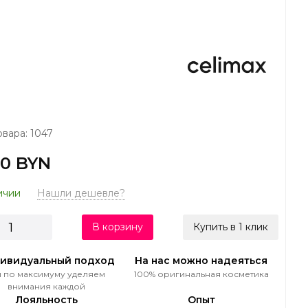
овара: 1047
00 BYN
ичии
Нашли дешевле?
В корзину
Купить в 1 клик
ивидуальный подход
На нас можно надеяться
 по максимуму уделяем
100% оригинальная косметика
внимания каждой
Лояльность
Опыт