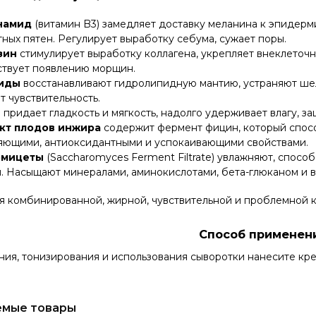
намид
(витамин B3) замедляет доставку меланина к эпидерм
ных пятен. Регулирует выработку себума, сужает поры.
зин
стимулирует выработку коллагена, укрепляет внеклеточн
ствует появлению морщин.
иды
восстанавливают гидролипидную мантию, устраняют шел
 чувствительность.
н
придает гладкость и мягкость, надолго удерживает влагу, 
кт плодов инжира
содержит фермент фицин, который спос
яющими, антиоксидантными и успокаивающими свойствами.
омицеты
(Saccharomyces Ferment Filtrate) увлажняют, спос
. Насыщают минералами, аминокислотами, бета-глюканом и 
я комбинированной, жирной, чувствительной и проблемной 
Способ применен
ия, тонизирования и использования сыворотки нанесите кре
емые товары