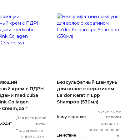
ляющий
Безсульфатный шампунь
ьный крем с ПДРН
для волос с кератином
идами medicube
La'dor Keratin Lpp
ink Collagen
Shampoo (530мл)
 Cream, 55 г
сухой коже
Кому подходит
головы
Для всех типов
дходит
кожи
Питание и
восстановлени
Поддерживает
Действие
е
упругость и