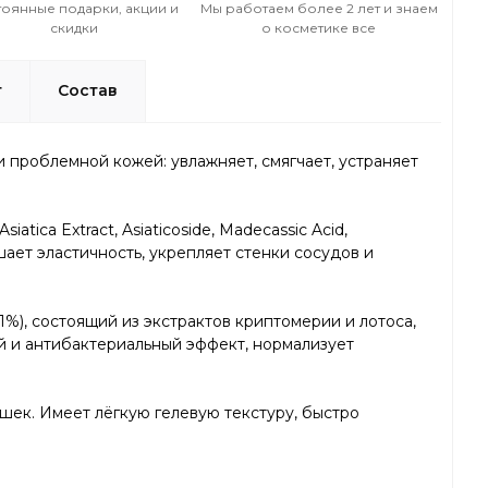
оянные подарки, акции и
Мы работаем более 2 лет и знаем
скидки
о косметике все
т
Состав
и проблемной кожей: увлажняет, смягчает, устраняет
Asiatica Extract, Asiaticoside, Madecassic Acid,
шает эластичность, укрепляет стенки сосудов и
1%), состоящий из экстрактов криптомерии и лотоса,
ый и антибактериальный эффект, нормализует
шек. Имеет лёгкую гелевую текстуру, быстро