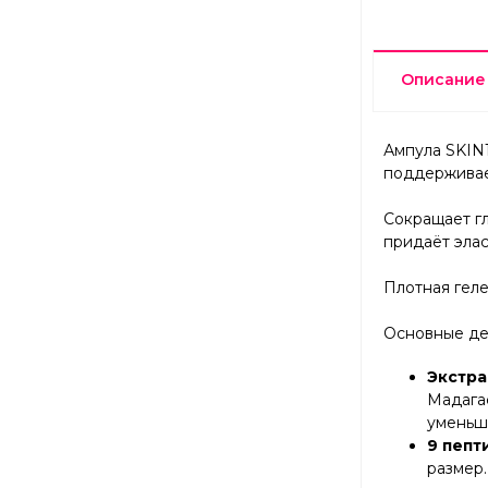
Описание
Ампула SKIN1
поддерживае
Сокращает гл
придаёт эла
Плотная геле
Основные де
Экстра
Мадагас
уменьша
9 пепт
размер