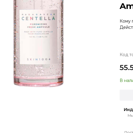
Am
Кому 
Дейст
Код т
55.
В нал
Инд
Мы
Пост