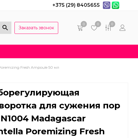
+375 (29) 8405655
0
0
0
Заказать звонок
Популярные вопросы
Договор оферты
remizing Fresh Ampoule 50 мл
борегулирующая
воротка для сужения пор
IN1004 Madagascar
ntella Poremizing Fresh