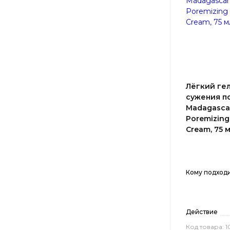
Лёгкий ге
сужения п
Madagascar
Poremizing 
Cream, 75 
Кому подход
Действие
Код товара: 