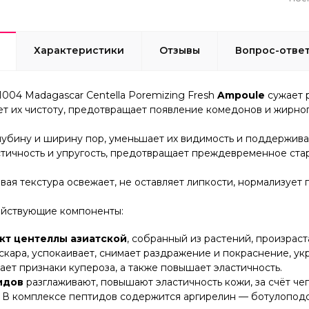
Характеристики
Отзывы
Вопрос-отве
004 Madagascar Centella Poremizing Fresh
Ampoule
сужает 
т их чистоту, предотвращает появление комедонов и жирног
убину и ширину пор, уменьшает их видимость и поддерживает
стичность и упругость, предотвращает преждевременное ста
вая текстура освежает, не оставляет липкости, нормализует
йствующие компоненты:
кт центеллы азиатской
, собранный из растений, произрас
кара, успокаивает, снимает раздражение и покраснение, укр
ет признаки купероза, а также повышает эластичность.
идов
разглаживают, повышают эластичность кожи, за счёт ч
. В комплексе пептидов содержится аргирелин — ботулопод