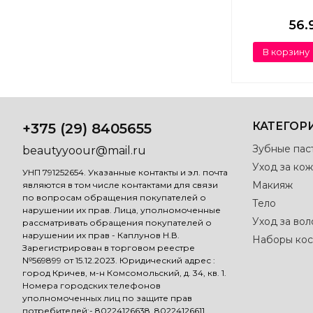
56.
В корзину
КАТЕГОР
+375 (29) 8405655
Зубные пас
beautyyoour@mail.ru
Уход за кож
УНП 791252654. Указанные контакты и эл. почта
Макияж
являются в том числе контактами для связи
по вопросам обращения покупателей о
Тело
нарушении их прав. Лица, уполномоченные
Уход за во
рассматривать обращения покупателей о
нарушении их прав - Каплунов Н.В.
Наборы кос
Зарегистрирован в торговом реестре
№569899 от 15.12.2023. Юридический адрес :
город Кричев, м-н Комсомольский, д. 34, кв. 1.
Номера городских телефонов
уполномоченных лиц по защите прав
потребителей:- 80224126638, 80224126611