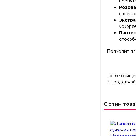
препят
Розова
слоёв 
Экстра
ускоря
Панте
способ
Подходит дл
после очище
и продолжайт
С этим тов