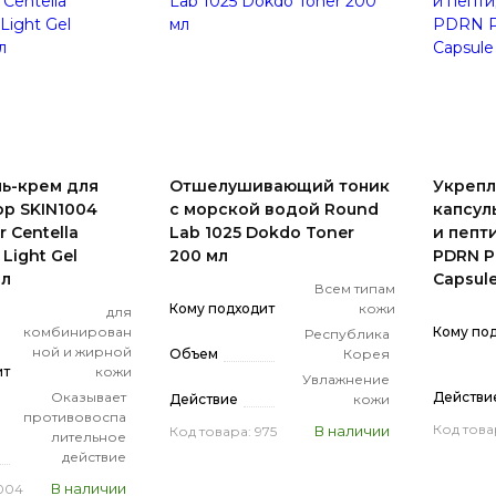
ль-крем для
Отшелушивающий тоник
Укреп
ор SKIN1004
с морской водой Round
капсул
 Centella
Lab 1025 Dokdo Toner
и пепт
Light Gel
200 мл
PDRN P
мл
Capsule
Всем типам
Кому подходит
кожи
для
комбинирован
Кому по
Республика
ной и жирной
Объем
Корея
ит
кожи
Увлажнение
Оказывает
Действи
Действие
кожи
противовоспа
Код това
В наличии
Код товара: 975
лительное
действие
В наличии
1004