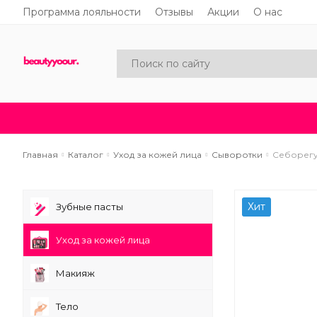
Программа лояльности
Отзывы
Акции
О нас
Каталог
Акции
Новинки
Главная
Каталог
Уход за кожей лица
Сыворотки
Себорегул
Хит
Зубные пасты
Уход за кожей лица
Макияж
Тело