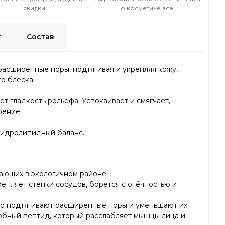
скидки
о косметике все
т
Состав
расширенные поры, подтягивая и укрепляя кожу,
о блеска.
 гладкость рельефа. Успокаивает и смягчает,
рение.
 гидролипидный баланс.
тающих в экологичном районе
епляет стенки сосудов, борется с отёчностью и
его подтягивают расширенные поры и уменьшают их
обный пептид, который расслабляет мышцы лица и