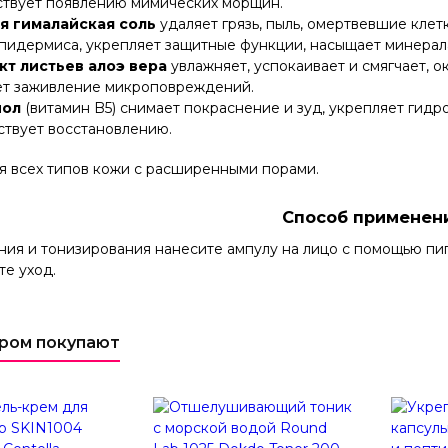
ствует появлению мимических морщин.
я гималайская соль
удаляет грязь, пыль, омертвевшие клет
эпидермиса, укрепляет защитные функции, насыщает минерал
кт листьев алоэ вера
увлажняет, успокаивает и смягчает, 
ет заживление микроповреждений.
нол
(витамин B5)
снимает покраснение и зуд, укрепляет гидр
ствует восстановлению.
я всех типов кожи с расширенными порами.
Способ применен
ния и тонизирования нанесите ампулу на лицо с помощью пи
е уход.
аром покупают