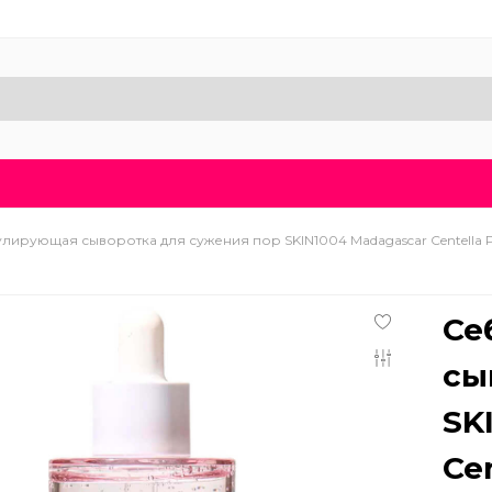
Доставка и оплата
Блог
Бренды
О нас
ирующая сыворотка для сужения пор SKIN1004 Madagascar Centella Po
Се
сы
SK
Ce