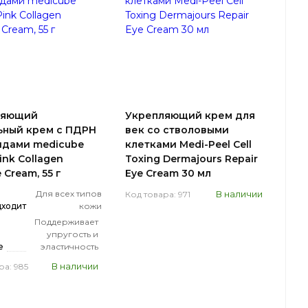
ляющий
Укрепляющий крем для
ьный крем с ПДРН
век со стволовыми
идами medicube
клетками Medi-Peel Cell
ink Collagen
Toxing Dermajours Repair
 Cream, 55 г
Eye Cream 30 мл
Для всех типов
В наличии
Код товара: 971
дходит
кожи
Поддерживает
упругость и
е
эластичность
В наличии
ра: 985