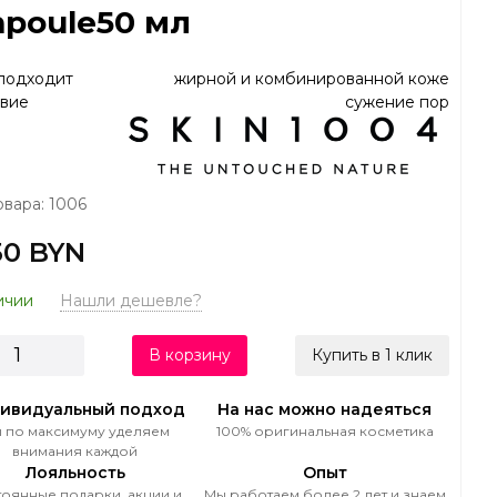
poule50 мл
подходит
жирной и комбинированной коже
вие
сужение пор
овара: 1006
50 BYN
ичии
Нашли дешевле?
В корзину
Купить в 1 клик
ивидуальный подход
На нас можно надеяться
 по максимуму уделяем
100% оригинальная косметика
внимания каждой
Лояльность
Опыт
оянные подарки, акции и
Мы работаем более 2 лет и знаем