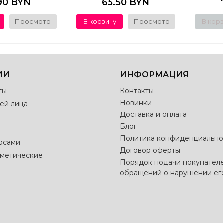
90 BYN
65.50 BYN
Просмотр
В корзину
Просмотр
В кор
ИИ
ИНФОРМАЦИЯ
ты
Контакты
Новинки
ей лица
Доставка и оплата
Блог
Политика конфиденциально
лосами
Договор оферты
метические
Порядок подачи покупател
обращений о нарушении ег