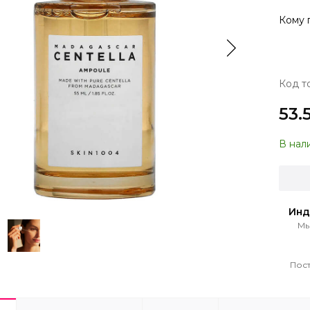
Кому 
Код т
53.
В нал
Инд
Мы
Пост