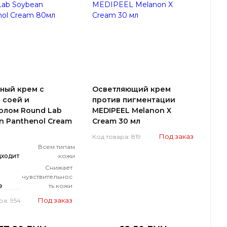
ный крем с
Осветляющий крем
 соей и
против пигментации
олом Round Lab
MEDIPEEL Melanon X
n Panthenol Cream
Cream 30 мл
Под заказ
Код товара: 819
Всем типам
дходит
кожи
Снижает
чувствительнос
е
ть кожи
Под заказ
ра: 954