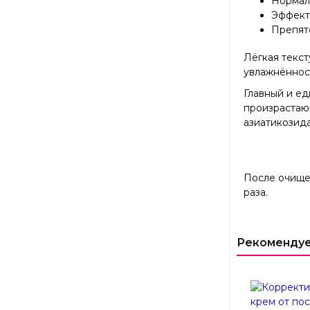
Нормали
Эффекти
Препятс
Лёгкая текст
увлажнённос
Главный и ед
произрастаю
азиатикозида
После очищен
раза.
Рекоменду