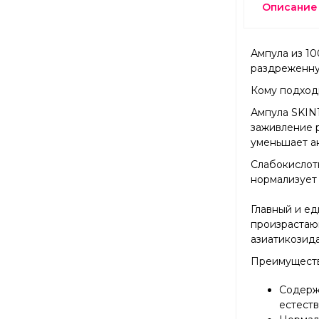
Описание
Ампула из 10
раздреженну
Кому подходи
Ампула SKIN
заживление р
уменьшает а
Слабокислотн
нормализует 
Главный и е
произрастаю
азиатикозида
Преимуществ
Содержи
естест