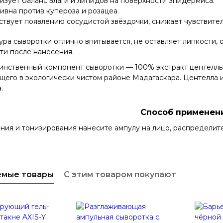
зует баланс влаги и липидов на поверхности эпидермиса.
вна против купероза и розацеа.
твует появлению сосудистой звёздочки, снижает чувствител
ура сыворотки отлично впитывается, не оставляет липкости, 
ти после нанесения.
инственный компонент сыворотки — 100% экстракт центеллы 
щего в экологически чистом районе Мадагаскара. Центелла 
.
Способ применен
ия и тонизирования нанесите ампулу на лицо, распределите
емые товары
С этим товаром покупают