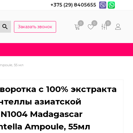
+375 (29) 8405655
0
0
0
Заказать звонок
Популярные вопросы
Договор оферты
poule, 55 мл
воротка с 100% экстракта
нтеллы азиатской
IN1004 Madagascar
ntella Ampoule, 55мл