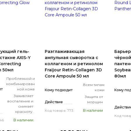
ующий гель-
Разглаживающая
Барьер
стакне AXIS-Y
ампульная сыворотка с
чёрной
Correcting
коллагеном и ретинолом
пантен
m 50мл
Fraijour Retin-Collagen 3D
Soybea
Core Ampoule 50 мл
80мл
Проблемной и
комбинирован
Всем типам
ит
ной коже
Кому подходит
кожи
Кому по
Заживляет
Защита от
воспаление и
Действие
морщин
снимает
Действи
В наличии
Код товара: 773
красноту.
Код това
В наличии
46