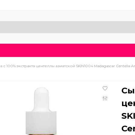
Доставка и оплата
Блог
Бренды
О нас
 с 100% экстракта центеллы азиатской SKIN1004 Madagascar Centella Am
Сы
це
SK
Ce