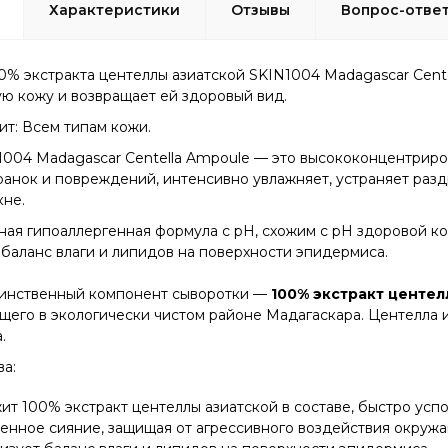
Характеристики
Отзывы
Вопрос-отве
0% экстракта центеллы азиатской SKIN1004 Madagascar Cent
ю кожу и возвращает ей здоровый вид.
т: Всем типам кожи.
1004 Madagascar Centella Ampoule — это высококонцентрир
анок и повреждений, интенсивно увлажняет, устраняет разд
кне.
ая гипоаллергенная формула с pH, схожим с pH здоровой ко
баланс влаги и липидов на поверхности эпидермиса.
динственный компонент сыворотки —
100% экстракт центел
щего в экологически чистом районе Мадагаскара. Центелла 
.
а:
т 100% экстракт центеллы азиатской в составе, быстро усп
венное сияние, защищая от агрессивного воздействия окруж