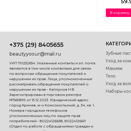
59.
В корзину
КАТЕГОР
+375 (29) 8405655
Зубные пас
beautyyoour@mail.ru
Уход за кож
УНП 791252654. Указанные контакты и эл. почта
Макияж
являются в том числе контактами для связи
по вопросам обращения покупателей о
Тело
нарушении их прав. Лица, уполномоченные
Уход за во
рассматривать обращения покупателей о
нарушении их прав - Каплунов Н.В.
Наборы кос
Зарегистрирован в торговом реестре
№569899 от 15.12.2023. Юридический адрес :
город Кричев, м-н Комсомольский, д. 34, кв. 1.
Номера городских телефонов
уполномоченных лиц по защите прав
потребителей:- 80224126638, 80224126611
(Отдел по работе с обращениями граждан и