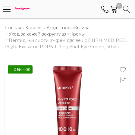
0
Телефоны
Главная
Каталог
Уход за кожей лица
Уход за кожей вокруг глаз
Кремы
Пептидный лифтинг-крем для век с ПДРН MEDIPEEL
+375 (29) 8405655
Phyto Exosome PDRN Lifting Shot Eye Cream, 40 мл
Менеджер по работе АБС клиентами
+375 (29) 5487677
Контактный номер для обращения граждан
Новинка!