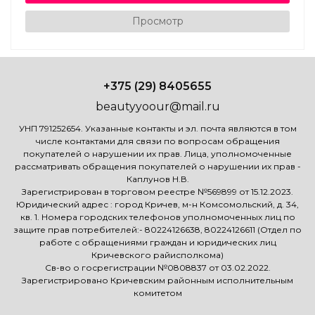
Просмотр
+375 (29) 8405655
beautyyoour@mail.ru
УНП 791252654. Указанные контакты и эл. почта являются в том
числе контактами для связи по вопросам обращения
покупателей о нарушении их прав. Лица, уполномоченные
рассматривать обращения покупателей о нарушении их прав -
Каплунов Н.В.
Зарегистрирован в торговом реестре №569899 от 15.12.2023.
Юридический адрес : город Кричев, м-н Комсомольский, д. 34,
кв. 1. Номера городских телефонов уполномоченных лиц по
защите прав потребителей:- 80224126638, 80224126611 (Отдел по
работе с обращениями граждан и юридических лиц
Кричевского райисполкома)
Св-во о госрегистрации №0808837 от 03.02.2022.
Зарегистрировано Кричевским районным исполнительным
комитетом