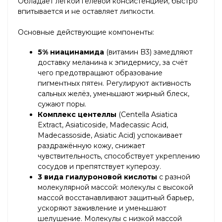
Обладает лёгкой гелевой консистенцией, быстро
впитывается и не оставляет липкости.
Основные действующие компоненты:
5% ниацинамида
(витамин B3) замедляют
доставку меланина к эпидермису, за счёт
чего предотвращают образование
пигментных пятен. Регулируют активность
сальных желёз, уменьшают жирный блеск,
сужают поры.
Комплекс центеллы
(Centella Asiatica
Extract, Asiaticoside, Madecassic Acid,
Madecassoside, Asiatic Acid) успокаивает
раздражённую кожу, снижает
чувствительность, способствует укреплению
сосудов и препятствует куперозу.
3 вида гиалуроновой кислоты
с разной
молекулярной массой: молекулы с высокой
массой восстанавливают защитный барьер,
ускоряют заживление и уменьшают
шелушение. Молекулы с низкой массой