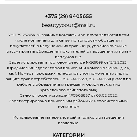
+375 (29) 8405655
beautyyoour@mail.ru
УНП 791252654. Указанные контакты и эл. почта являются в том
числе контактами для связи по вопросам обращения
покупателей о нарушении их прав. Лица, уполномоченные
рассматривать обращения покупателей о нарушении их прав -
Каплунов Н.В.
Зарегистрирован в торговом реестре №569899 от 15.12.2023.
Юридический адрес : город Кричев, м-н Комсомольский, д. 34,
кв. 1. Номера городских телефонов уполномоченных лиц по
защите прав потребителей:- 80224126638, 80224126611 (Отдел по
работе с обращениями граждан и юридических лиц
Кричевского райисполкома)
Св-во о госрегистрации №0808837 от 03.02.2022.
Зарегистрировано Кричевским районным исполнительным
комитетом
Использование материалов сайта только с разрешения
владельца.
КАТЕГОРИИ