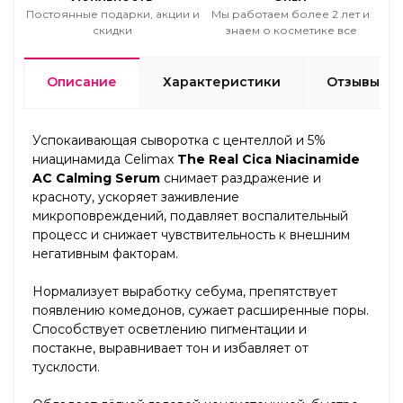
Постоянные подарки, акции и
Мы работаем более 2 лет и
скидки
знаем о косметике все
Описание
Характеристики
Отзывы
Успокаивающая сыворотка с центеллой и 5%
ниацинамида Celimax
The Real Cica Niacinamide
AC Calming Serum
снимает раздражение и
красноту, ускоряет заживление
микроповреждений, подавляет воспалительный
процесс и снижает чувствительность к внешним
негативным факторам.
Нормализует выработку себума, препятствует
появлению комедонов, сужает расширенные поры.
Способствует осветлению пигментации и
постакне, выравнивает тон и избавляет от
тусклости.