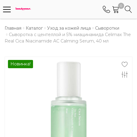
0
Телефоны
Главная
Каталог
Уход за кожей лица
Сыворотки
Сыворотка с центеллой и 5% ниацинамида Celimax The
Real Cica Niacinamide AC Calming Serum, 40 мл
+375 (29) 8405655
Менеджер по работе АБС клиентами
+375 (29) 5487677
Новинка!
Контактный номер для обращения граждан