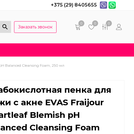
+375 (29) 8405655
0
0
0
Заказать звонок
Популярные вопросы
Договор оферты
pH Balanced Cleansing Foam, 250 мл
абокислотная пенка для
жи с акне EVAS Fraijour
artleaf Blemish pH
lanced Cleansing Foam