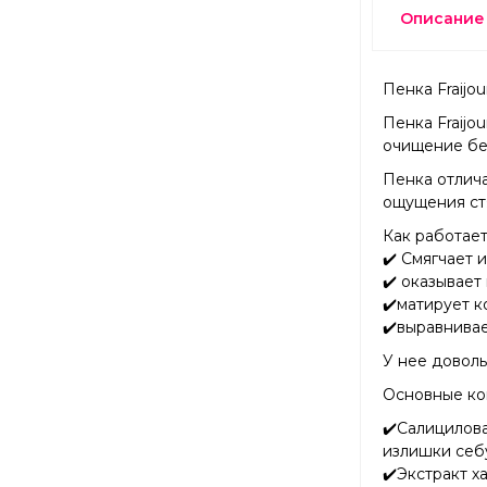
Описание
Пенка Fraijou
Пенка Fraijo
очищение бе
Пенка отлича
ощущения ст
Как работает
✔️ Смягчает 
✔️ оказывае
✔️матирует к
✔️выравнивае
У нее доволь
Основные к
✔️Салицилов
излишки себ
✔️Экстракт 