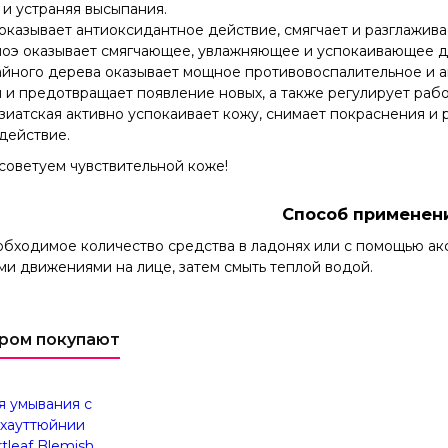
и устраняя высыпания.
оказывает антиоксидантное действие, смягчает и разглажива
алоэ оказывает смягчающее, увлажняющее и успокаивающее д
айного дерева оказывает мощное противовоспалительное и а
и предотвращает появление новых, а также регулирует рабо
зиатская активно успокаивает кожу, снимает покраснения и 
действие.
советуем чувствительной коже!
Способ применен
обходимое количество средства в ладонях или с помощью ак
и движениями на лице, затем смыть теплой водой.
аром покупают