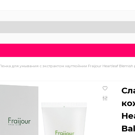
Доставка и оплата
Блог
Бренды
О нас
Пенка для умывания с экстрактом хауттюйнии Fraijour Heartleaf Blemish 
Сл
ко
He
Ba