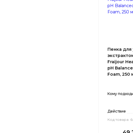
Пенка для
экстракто
Fraijour He
pH Balance
Foam, 250 
Кому подход
Действие
Код товара: 6
49.