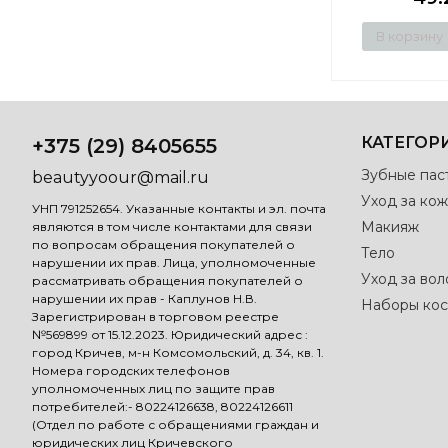
В корзину
КАТЕГОР
+375 (29) 8405655
Зубные пас
beautyyoour@mail.ru
Уход за кож
УНП 791252654. Указанные контакты и эл. почта
Макияж
являются в том числе контактами для связи
по вопросам обращения покупателей о
Тело
нарушении их прав. Лица, уполномоченные
Уход за во
рассматривать обращения покупателей о
нарушении их прав - Каплунов Н.В.
Наборы кос
Зарегистрирован в торговом реестре
№569899 от 15.12.2023. Юридический адрес :
город Кричев, м-н Комсомольский, д. 34, кв. 1.
Номера городских телефонов
уполномоченных лиц по защите прав
потребителей:- 80224126638, 80224126611
(Отдел по работе с обращениями граждан и
юридических лиц Кричевского