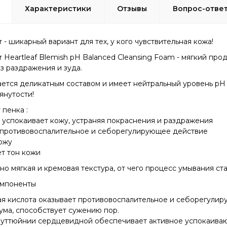
Характеристики
Отзывы
Вопрос-отве
r - шикарный вариант для тех, у кого чувствительная кожа!
ur Heartleaf Blemish pH Balanced Cleansing Foam - мягкий п
з раздражения и зуда.
ется деликатным составом и имеет нейтральный уровень pH (
янутости!
 пенка :
и успокаивает кожу, устраняя покраснения и раздражения
т противовоспалительное и себорегулирующее действие
ожу
т тон кожи
но мягкая и кремовая текстура, от чего процесс умывания ст
омпоненты
ая кислота оказывает противовоспалительное и себорегулир
ума, способствует сужению пор.
хауттюйнии сердцевидной обеспечивает активное успокаива