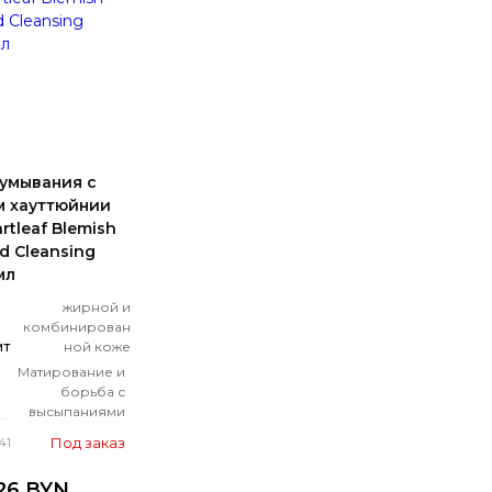
 умывания с
м хауттюйнии
artleaf Blemish
d Cleansing
мл
жирной и
комбинирован
ит
ной коже
Матирование и
борьба с
высыпаниями
Под заказ
41
26 BYN