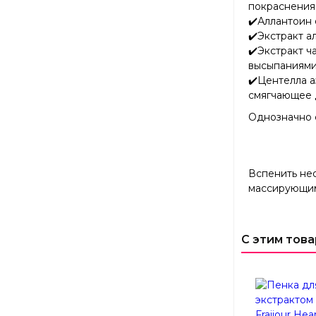
покраснения 
✔️Аллантоин 
✔️Экстракт 
✔️Экстракт ч
высыпаниями 
✔️Центелла а
смягчающее 
Однозначно 
Вспенить не
массирующим
С этим тов