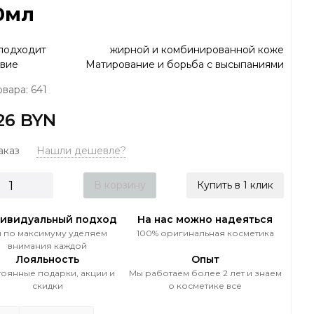
0мл
подходит
жирной и комбинированной коже
вие
Матирование и борьба с высыпаниями
овара: 641
26 BYN
аказ
Нашли дешевле?
В корзину
Купить в 1 клик
ивидуальный подход
На нас можно надеяться
 по максимуму уделяем
100% оригинальная косметика
внимания каждой
Лояльность
Опыт
оянные подарки, акции и
Мы работаем более 2 лет и знаем
скидки
о косметике все