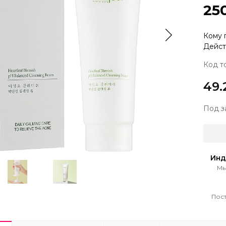
25
Кому 
Дейст
Код т
49.
Под з
Инд
Мы
Пост