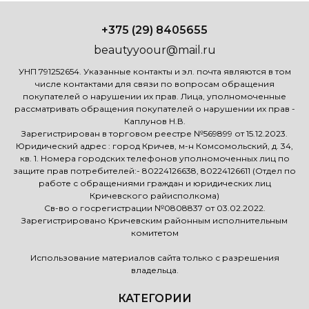
+375 (29) 8405655
beautyyoour@mail.ru
УНП 791252654. Указанные контакты и эл. почта являются в том
числе контактами для связи по вопросам обращения
покупателей о нарушении их прав. Лица, уполномоченные
рассматривать обращения покупателей о нарушении их прав -
Каплунов Н.В.
Зарегистрирован в торговом реестре №569899 от 15.12.2023.
Юридический адрес : город Кричев, м-н Комсомольский, д. 34,
кв. 1. Номера городских телефонов уполномоченных лиц по
защите прав потребителей:- 80224126638, 80224126611 (Отдел по
работе с обращениями граждан и юридических лиц
Кричевского райисполкома)
Св-во о госрегистрации №0808837 от 03.02.2022.
Зарегистрировано Кричевским районным исполнительным
комитетом
Использование материалов сайта только с разрешения
владельца.
КАТЕГОРИИ