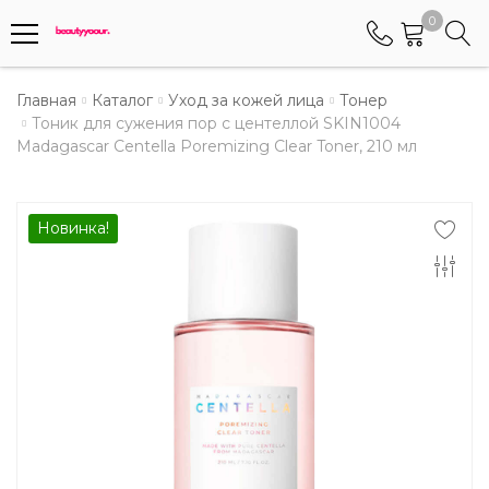
0
Телефоны
Главная
Каталог
Уход за кожей лица
Тонер
Тоник для сужения пор с центеллой SKIN1004
Madagascar Centella Poremizing Clear Toner, 210 мл
+375 (29) 8405655
Менеджер по работе АБС клиентами
+375 (29) 5487677
Новинка!
Контактный номер для обращения граждан