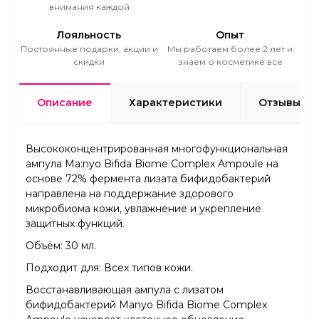
внимания каждой
Лояльность
Опыт
Постоянные подарки, акции и
Мы работаем более 2 лет и
скидки
знаем о косметике все
Описание
Характеристики
Отзывы
Высококонцентрированная многофункциональная
ампула Ma:nyo Bifida Biome Complex Ampoule на
основе 72% фермента лизата бифидобактерий
направлена на поддержание здорового
микробиома кожи, увлажнение и укрепление
защитных функций.
Объём: 30 мл.
Подходит для: Всех типов кожи.
Восстанавливающая ампула с лизатом
бифидобактерий Manyo Bifida Biome Complex