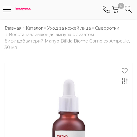
0
Телефоны
Главная
Каталог
Уход за кожей лица
Сыворотки
Восстанавливающая ампула с лизатом
бифидобактерий Manyo Bifida Biome Complex Ampoule,
+375 (29) 8405655
30 мл
Менеджер по работе АБС клиентами
+375 (29) 5487677
Контактный номер для обращения граждан