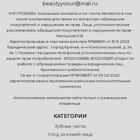
beautyyoour@mail.ru
УНП 791252654. Указанные контакты и эл. почта являются в том
числе контактами для связи по вопросам обращения
покупателей о нарушении их прав. Лица, уполномоченные
рассматривать обращения покупателей о нарушении их прав -
Каплунов Н.В.
Зарегистрирован в торговом реестре №569899 от 15.12.2023.
Юридический адрес : город Кричев, м-н Комсомольский, д. 34,
кв. 1. Номера городских телефонов уполномоченных лиц по
защите прав потребителей:- 80224126638, 80224126611 (Отдел по
работе с обращениями граждан и юридических лиц
Кричевского райисполкома)
Св-во о госрегистрации №0808837 от 03.02.2022.
Зарегистрировано Кричевским районным исполнительным
комитетом
Использование материалов сайта только с разрешения
владельца.
КАТЕГОРИИ
Зубные пасты
Уход за кожей лица