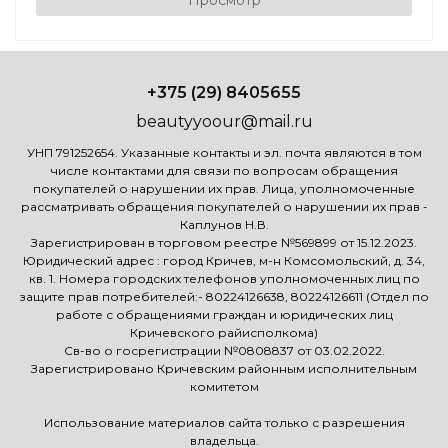
+375 (29) 8405655
beautyyoour@mail.ru
УНП 791252654. Указанные контакты и эл. почта являются в том
числе контактами для связи по вопросам обращения
покупателей о нарушении их прав. Лица, уполномоченные
рассматривать обращения покупателей о нарушении их прав -
Каплунов Н.В.
Зарегистрирован в торговом реестре №569899 от 15.12.2023.
Юридический адрес : город Кричев, м-н Комсомольский, д. 34,
кв. 1. Номера городских телефонов уполномоченных лиц по
защите прав потребителей:- 80224126638, 80224126611 (Отдел по
работе с обращениями граждан и юридических лиц
Кричевского райисполкома)
Св-во о госрегистрации №0808837 от 03.02.2022.
Зарегистрировано Кричевским районным исполнительным
комитетом
Использование материалов сайта только с разрешения
владельца.