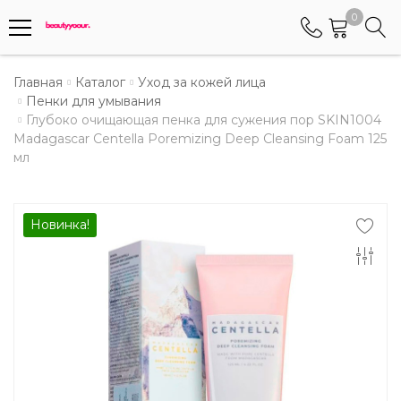
0
Телефоны
Главная
Каталог
Уход за кожей лица
Пенки для умывания
Глубоко очищающая пенка для сужения пор SKIN1004
+375 (29) 8405655
Madagascar Centella Poremizing Deep Cleansing Foam 125
Менеджер по работе АБС клиентами
мл
+375 (29) 5487677
Контактный номер для обращения граждан
Новинка!