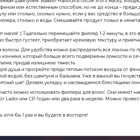
бимым шампунем. Важно! Наносить после этого маску, кондиц
феном или естественным способом, но не до конца – пряди 
улу или столько, сколько нужно, если у вас средство в бол
 филлера, столько и воды. Смешивайте продукт только в неме
ит магия! :) Тщательно перемешайте филлер 1-2 минуты, в это
о быстро густеет, приобретает кремовую текстуру и приятны
на волосы. Для удобства можно распределить все локоны по
о кончики, который больше всего подвержены ломкости и сеч
бъема, придав излишнюю тяжесть.
для душа и прогрейте пряди теплым потоком воздуха от фена.
лой водой, без шампуня и бальзама. Уже в ванной вы почувст
иятный шаг! Делаем укладку и наслаждаемся блестящими локо
к часто можно использовать филлеры для волос. Они имеют 
от Lador или CP-1один или два раза в неделю. Можно провест
хотя бы 1 раз и вы будете в восторге!