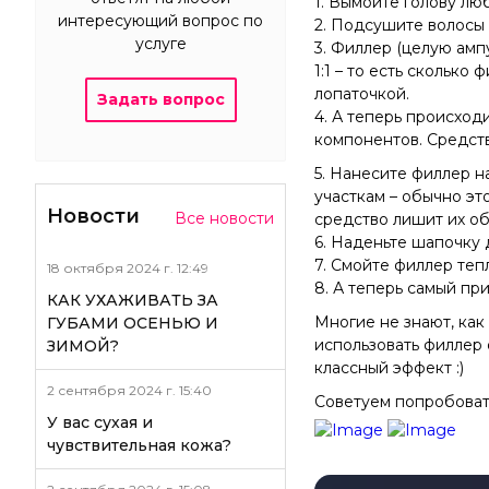
1. Вымойте голову лю
интересующий вопрос по
2. Подсушите волосы 
услуге
3. Филлер (целую амп
1:1 – то есть сколько
лопаточкой.
Задать вопрос
4. А теперь происход
компонентов. Средств
5. Нанесите филлер 
участкам – обычно эт
Новости
Все новости
средство лишит их о
6. Наденьте шапочку 
7. Смойте филлер теп
18 октября 2024 г. 12:49
8. А теперь самый пр
КАК УХАЖИВАТЬ ЗА
Многие не знают, ка
ГУБАМИ ОСЕНЬЮ И
использовать филлер 
ЗИМОЙ?
классный эффект :)
2 сентября 2024 г. 15:40
Советуем попробовать 
У вас сухая и
чувствительная кожа?