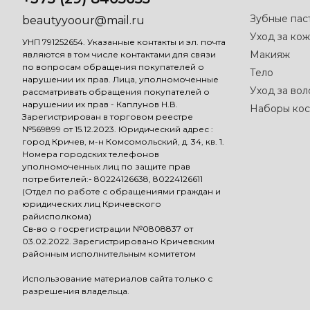
Зубные пас
beautyyoour@mail.ru
Уход за кож
УНП 791252654. Указанные контакты и эл. почта
Макияж
являются в том числе контактами для связи
по вопросам обращения покупателей о
Тело
нарушении их прав. Лица, уполномоченные
Уход за во
рассматривать обращения покупателей о
нарушении их прав - Каплунов Н.В.
Наборы кос
Зарегистрирован в торговом реестре
№569899 от 15.12.2023. Юридический адрес :
город Кричев, м-н Комсомольский, д. 34, кв. 1.
Номера городских телефонов
уполномоченных лиц по защите прав
потребителей:- 80224126638, 80224126611
(Отдел по работе с обращениями граждан и
юридических лиц Кричевского
райисполкома)
Св-во о госрегистрации №0808837 от
03.02.2022. Зарегистрировано Кричевским
районным исполнительным комитетом
Использование материалов сайта только с
разрешения владельца.