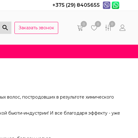
+375 (29) 8405655
0
0
0
Заказать звонок
Популярные вопросы
Договор оферты
ых волос, постродовших в результоте химического
кой бьюти-индустрии! И все благодаря эффекту - уже