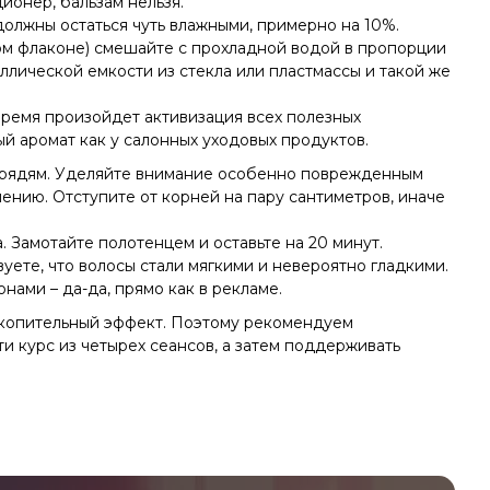
ионер, бальзам нельзя.
должны остаться чуть влажными, примерно на 10%.
ьшом флаконе) смешайте с прохладной водой в пропорции
таллической емкости из стекла или пластмассы и такой же
 время произойдет активизация всех полезных
й аромат как у салонных уходовых продуктов.
 прядям. Уделяйте внимание особенно поврежденным
ению. Отступите от корней на пару сантиметров, иначе
 Замотайте полотенцем и оставьте на 20 минут.
вуете, что волосы стали мягкими и невероятно гладкими.
нами – да-да, прямо как в рекламе.
накопительный эффект. Поэтому рекомендуем
и курс из четырех сеансов, а затем поддерживать