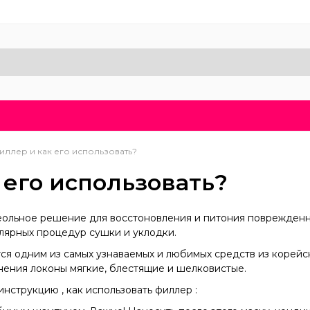
Доставка и оплата
Блог
Бренды
О нас
иллер и как его использовать?
 его использовать?
деольное решение для восстоновления и питония поврежденн
лярных процедур сушки и уклодки.
ся одним из самых узнаваемых и любимых средств из корейс
нения локоны мягкие, блестящие и шелковистые.
нструкцию , как использовать филлер :