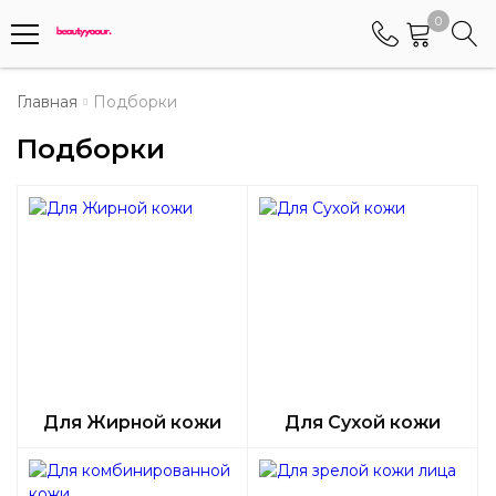
0
Телефоны
Главная
Подборки
Подборки
+375 (29) 8405655
Менеджер по работе АБС клиентами
+375 (29) 5487677
Контактный номер для обращения граждан
Для Жирной кожи
Для Сухой кожи