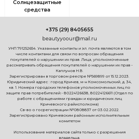
Солнцезащитные
средства
+375 (29) 8405655
beautyyoour@mail.ru
УНП 791252654. Указанные контакты и эл. почта являются в том
числе контактами для связи по вопросам обращения
покупателей о нарушении их прав. Лица, уполномоченные
рассматривать обращения покупателей о нарушении их прав -
Каплунов Н.В.
Зарегистрирован в торговом реестре №569899 от 15.12.2023.
Юридический адрес : город Кричев, м-н Комсомольский, д. 34,
кв. 1. Номера городских телефонов уполномоченных лиц по
защите прав потребителей:- 80224126638, 80224126611 (Отдел по
работе с обращениями граждан и юридических лиц
Кричевского райисполкома)
Св-во о госрегистрации №0808837 от 03.02.2022.
Зарегистрировано Кричевским районным исполнительным
комитетом
Использование материалов сайта только с разрешения
владельца.