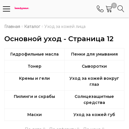
0
Телефоны
Главная
Каталог
Уход за кожей лица
Основной уход - Страница 12
+375 (29) 8405655
Менеджер по работе АБС клиентами
Гидрофильные масла
Пенки для умывания
+375 (29) 5487677
Контактный номер для обращения граждан
Тонер
Сыворотки
Кремы и гели
Уход за кожей вокруг
глаз
Пилинги и скрабы
Солнцезащитные
средства
Маски
Уход за кожей губ