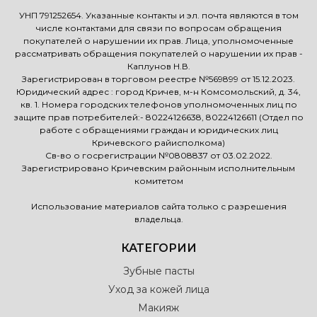
УНП 791252654. Указанные контакты и эл. почта являются в том
числе контактами для связи по вопросам обращения
покупателей о нарушении их прав. Лица, уполномоченные
рассматривать обращения покупателей о нарушении их прав -
Каплунов Н.В.
Зарегистрирован в торговом реестре №569899 от 15.12.2023.
Юридический адрес : город Кричев, м-н Комсомольский, д. 34,
кв. 1. Номера городских телефонов уполномоченных лиц по
защите прав потребителей:- 80224126638, 80224126611 (Отдел по
работе с обращениями граждан и юридических лиц
Кричевского райисполкома)
Св-во о госрегистрации №0808837 от 03.02.2022.
Зарегистрировано Кричевским районным исполнительным
комитетом
Использование материалов сайта только с разрешения
владельца.
КАТЕГОРИИ
Зубные пасты
Уход за кожей лица
Макияж