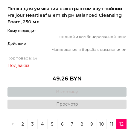
Пенка для умывания с экстрактом хауттюйнии
Fraijour Heartleaf Blemish pH Balanced Cleansing
Foam, 250 мл
Кому подходит
жирной и комбинированной коже
Действие
Матирование и борьба с высыпаниями
Код товара: 641
Под заказ
49.26 BYN
В корзину
Просмотр
«
2
3
4
5
6
7
8
9
10
11
12