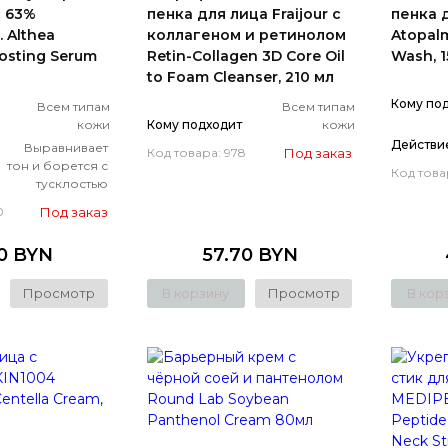
с 63%
пенка для лица Fraijour с
пенка 
 Althea
коллагеном и ретинолом
Atopal
osting Serum
Retin-Collagen 3D Core Oil
Wash, 1
to Foam Cleanser, 210 мл
Кому по
Всем типам
Всем типам
кожи
Кому подходит
кожи
Действи
Выравнивает
Под заказ
Код товара: 978
тон и борется с
Код това
тусклостью
Под заказ
0
50 BYN
57.70 BYN
Просмотр
В корзину
Просмотр
В кор