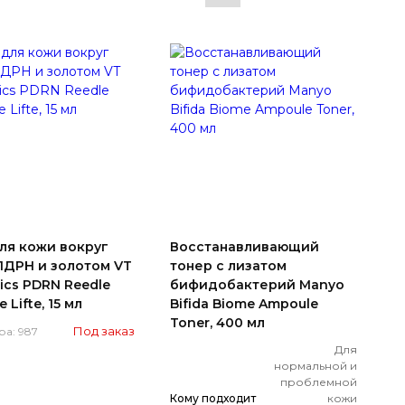
ля кожи вокруг
Восстанавливающий
 ПДРН и золотом VT
тонер с лизатом
ics PDRN Reedle
бифидобактерий Manyo
 Lifte, 15 мл
Bifida Biome Ampoule
Toner, 400 мл
Под заказ
ра: 987
Для
нормальной и
проблемной
Кому подходит
кожи