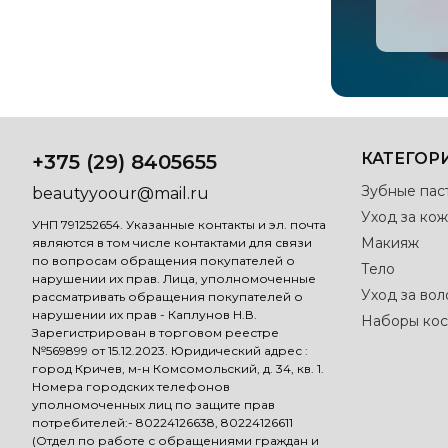
КАТЕГОР
+375 (29) 8405655
Зубные пас
beautyyoour@mail.ru
Уход за кож
УНП 791252654. Указанные контакты и эл. почта
Макияж
являются в том числе контактами для связи
по вопросам обращения покупателей о
Тело
нарушении их прав. Лица, уполномоченные
Уход за во
рассматривать обращения покупателей о
нарушении их прав - Каплунов Н.В.
Наборы кос
Зарегистрирован в торговом реестре
№569899 от 15.12.2023. Юридический адрес :
город Кричев, м-н Комсомольский, д. 34, кв. 1.
Номера городских телефонов
уполномоченных лиц по защите прав
потребителей:- 80224126638, 80224126611
(Отдел по работе с обращениями граждан и