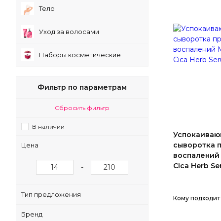
Тело
Уход за волосами
Наборы косметические
Фильтр по параметрам
Сбросить фильтр
В наличии
Успокаива
сыворотка 
Цена
воспалений 
Cica Herb Se
-
Тип предложения
Кому подходит
Бренд