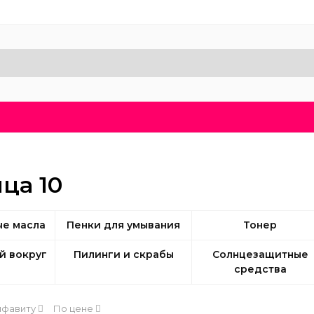
Доставка и оплата
Блог
Бренды
О нас
ца 10
е масла
Пенки для умывания
Тонер
й вокруг
Пилинги и скрабы
Солнцезащитные
средства
лфавиту
По цене