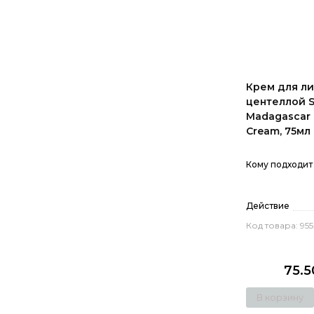
Крем для ли
центеллой S
Madagascar 
Cream, 75мл
Кому подходит
Действие
Код товара: 955
75.
В корзину