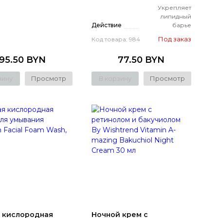
Укрепляет
липидный
Действие
барье
Под заказ
Код товара: 984
95.50 BYN
77.50 BYN
зину
Просмотр
В корзину
Просмотр
 кислородная
Ночной крем с