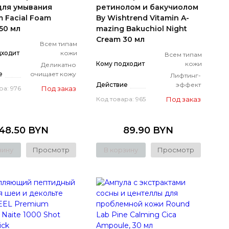
для умывания
ретинолом и бакучиолом
m Facial Foam
By Wishtrend Vitamin A-
50 мл
mazing Bakuchiol Night
Cream 30 мл
Всем типам
дходит
кожи
Всем типам
Кому подходит
кожи
Деликатно
е
очищает кожу
Лифтинг-
Действие
эффект
Под заказ
ра: 976
Под заказ
Код товара: 965
48.50 BYN
89.90 BYN
зину
Просмотр
В корзину
Просмотр