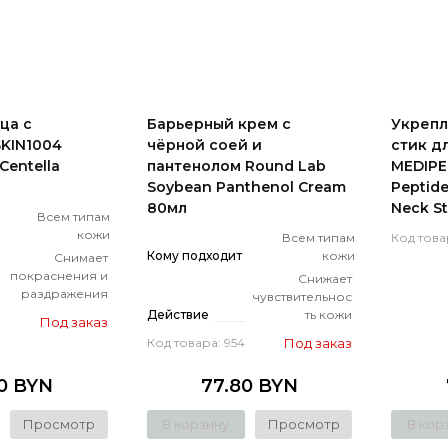
ца с
Барьерный крем с
Укреп
KIN1004
чёрной соей и
стик д
Centella
пантенолом Round Lab
MEDIPE
Soybean Panthenol Cream
Peptide
80мл
Neck St
Всем типам
кожи
Всем типам
Код това
Кому подходит
кожи
Снимает
покраснения и
Снижает
раздражения
чувствительнос
Действие
ть кожи
Под заказ
Под заказ
Код товара: 954
50 BYN
77.80 BYN
Просмотр
В корзину
Просмотр
В кор