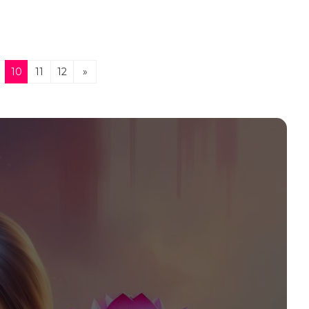
10
11
12
»