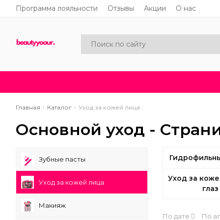
Программа лояльности
Отзывы
Акции
О нас
Каталог
Акции
Новинки
Главная
Каталог
Уход за кожей лица
Основной уход - Страни
Гидрофильны
Зубные пасты
Уход за коже
Уход за кожей лица
глаз
Макияж
По дате
По а