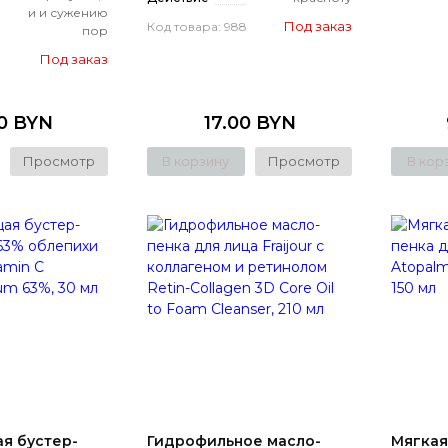
и и сужению
Под заказ
Код товара: 988
пор
Под заказ
50 BYN
17.00 BYN
Просмотр
В корзину
Просмотр
В кор
я бустер-
Гидрофильное масло-
Мягкая