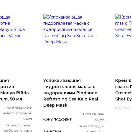
ющая
Успокаивающая
Крем д
против
гидрогелевая маска с
глаз с
Manyo Bifida
водорослями Biodance
Cosmet
rum, 50 мл
Refreshing Sea Kelp Real
Shot Eye
Deep Mask
Проблемной и
Код това
чувствительной
Всем типам
коже
Кому подходит
кожи
Способствует
Снимает зуд и
себорегуляци
Действие
красноту