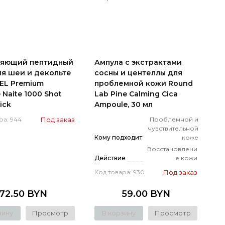
ляющий пептидный
Ампула с экстрактами
ля шеи и декольте
сосны и центеллы для
EL Premium
проблемной кожи Round
 Naite 1000 Shot
Lab Pine Calming Cica
ick
Ampoule, 30 мл
Под заказ
Проблемной и
ра: 944
чувствительной
Кому подходит
коже
Восстановлени
Действие
е кожи
Под заказ
Код товара: 930
72.50 BYN
59.00 BYN
зину
Просмотр
В корзину
Просмотр