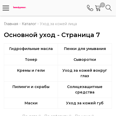
0
Телефоны
Главная
Каталог
Уход за кожей лица
Основной уход - Страница 7
+375 (29) 8405655
Менеджер по работе АБС клиентами
Гидрофильные масла
Пенки для умывания
+375 (29) 5487677
Контактный номер для обращения граждан
Тонер
Сыворотки
Кремы и гели
Уход за кожей вокруг
глаз
Пилинги и скрабы
Солнцезащитные
средства
Маски
Уход за кожей губ