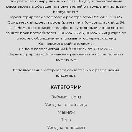
покупателей о нарушении их прав. Лица, уполномоченные
рассматривать обращения покупателей о нарушении их прав -
Каплунов Н.В.
Зарегистрирован в торговом реестре №569899 от 15.12.2023.
Юридический адрес : город Кричев, м-н Комсомольский, д. 34,
кв. 1. Номера городских телефонов уполномоченных лиц по
защите прав потребителей:- 80224126638, 80224126611 (Отдел по
работе с обращениями граждан и юридических лиц
Кричевского райисполкома)
Св-во о госрегистрации №0808837 от 03.02.2022.
Зарегистрировано Кричевским районным исполнительным
комитетом
Использование материалов сайта только с разрешения
владельца.
КАТЕГОРИИ
Зубные пасты
Уход за кожей лица
Макияж
Тело
Уход за волосами