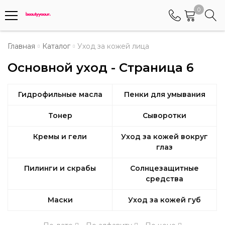
0
Телефоны
Главная
Каталог
Уход за кожей лица
Основной уход - Страница 6
+375 (29) 8405655
Менеджер по работе АБС клиентами
Гидрофильные масла
Пенки для умывания
+375 (29) 5487677
Контактный номер для обращения граждан
Тонер
Сыворотки
Кремы и гели
Уход за кожей вокруг
глаз
Пилинги и скрабы
Солнцезащитные
средства
Маски
Уход за кожей губ