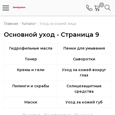
0
Телефоны
Главная
Каталог
Уход за кожей лица
Основной уход - Страница 9
+375 (29) 8405655
Менеджер по работе АБС клиентами
Гидрофильные масла
Пенки для умывания
+375 (29) 5487677
Контактный номер для обращения граждан
Тонер
Сыворотки
Кремы и гели
Уход за кожей вокруг
глаз
Пилинги и скрабы
Солнцезащитные
средства
Маски
Уход за кожей губ