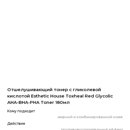
Отшелушивающий тонер с гликолевой
кислотой Esthetic House Toxheal Red Glycolic
AHA-BHA-PHA Toner 180мл
Кому подходит
жирной и комбинированной коже
Действие
противовоспалительный эффект