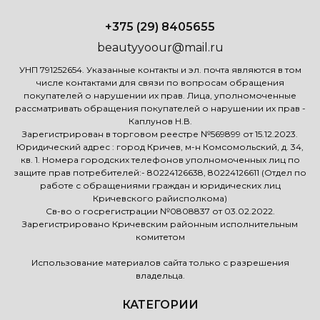
+375 (29) 8405655
beautyyoour@mail.ru
УНП 791252654. Указанные контакты и эл. почта являются в том
числе контактами для связи по вопросам обращения
покупателей о нарушении их прав. Лица, уполномоченные
рассматривать обращения покупателей о нарушении их прав -
Каплунов Н.В.
Зарегистрирован в торговом реестре №569899 от 15.12.2023.
Юридический адрес : город Кричев, м-н Комсомольский, д. 34,
кв. 1. Номера городских телефонов уполномоченных лиц по
защите прав потребителей:- 80224126638, 80224126611 (Отдел по
работе с обращениями граждан и юридических лиц
Кричевского райисполкома)
Св-во о госрегистрации №0808837 от 03.02.2022.
Зарегистрировано Кричевским районным исполнительным
комитетом
Использование материалов сайта только с разрешения
владельца.
КАТЕГОРИИ