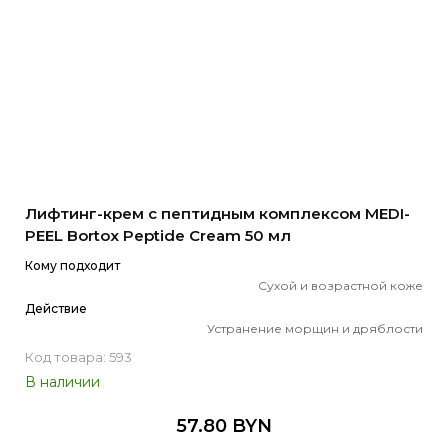
Лифтинг-крем с пептидным комплексом MEDI-
PEEL Bortox Peptide Cream 50 мл
Кому подходит
Сухой и возрастной коже
Действие
Устранение морщин и дряблости
Код товара: 593
В наличии
57.80 BYN