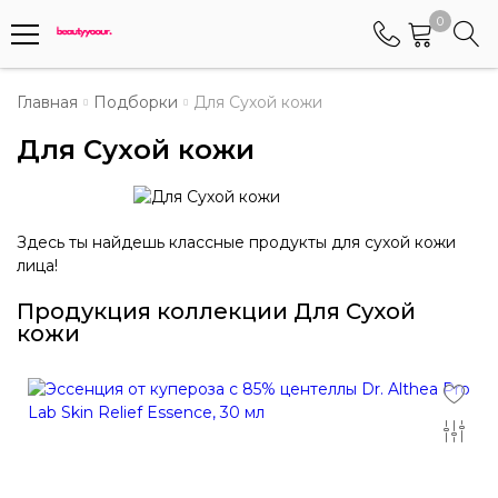
0
Телефоны
Главная
Подборки
Для Сухой кожи
Для Сухой кожи
+375 (29) 8405655
Менеджер по работе АБС клиентами
+375 (29) 5487677
Здесь ты найдешь классные продукты для сухой кожи
Контактный номер для обращения граждан
лица!
Продукция коллекции
Для Сухой
кожи