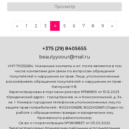
Просмотр
«
1
2
3
4
5
6
7
8
9
»
+375 (29) 8405655
beautyyoour@mail.ru
УНП 791252654. Указанные контакты и эл. почта являются в том
числе контактами для связи по вопросам обращения
покупателей о нарушении их прав. Лица, уполномоченные
рассматривать обращения покупателей о нарушении их прав -
Каплунов Н.В.
Зарегистрирован в торговом реестре №569899 от 15.12.2023.
Юридический адрес : город Кричев, м-н Комсомольский, д. 34,
кв. 1. Номера городских телефонов уполномоченных лиц по
защите прав потребителей:- 80224126638, 80224126611 (Отдел по
работе с обращениями граждан и юридических лиц
Кричевского райисполкома)
Св-во о госрегистрации №0808837 от 03.02.2022.
Зарегистрировано Кричевским районным исполнительным